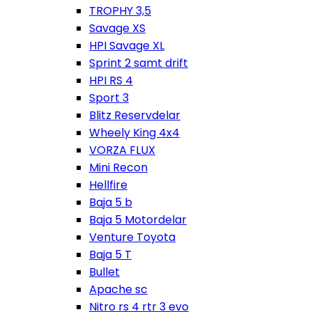
TROPHY 3,5
Savage XS
HPI Savage XL
Sprint 2 samt drift
HPI RS 4
Sport 3
Blitz Reservdelar
Wheely King 4x4
VORZA FLUX
Mini Recon
Hellfire
Baja 5 b
Baja 5 Motordelar
Venture Toyota
Baja 5 T
Bullet
Apache sc
Nitro rs 4 rtr 3 evo