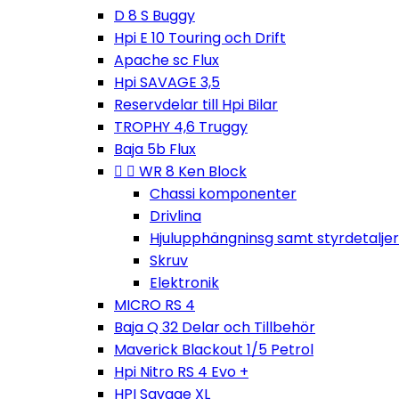
D 8 S Buggy
Hpi E 10 Touring och Drift
Apache sc Flux
Hpi SAVAGE 3,5
Reservdelar till Hpi Bilar
TROPHY 4,6 Truggy
Baja 5b Flux


WR 8 Ken Block
Chassi komponenter
Drivlina
Hjulupphängninsg samt styrdetaljer
Skruv
Elektronik
MICRO RS 4
Baja Q 32 Delar och Tillbehör
Maverick Blackout 1/5 Petrol
Hpi Nitro RS 4 Evo +
HPI Savage XL