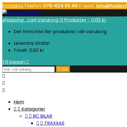
Kontakta
Telefon:
070-624 55 40
E-post:
info@hobbyf
shopping_cart
Varukorg:
0
Produkter - 0,00 kr
Det finns inte fler produkter i din varukorg
Leverans
Gratis!
Totalt:
0,00 kr
Till kassan


Sök



Hem


Kategorier


RC BILAR


TRAXXAS