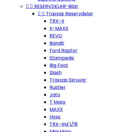


RESERVDELAR-Bilar


Traxxas Reservdelar
TRX-4
X-MAXX
REVO
Bandit
Ford Raptor
Stampede
Big Foot
Slash
Traxxas Skruvar
Rustler
Jato
T Maxx
MAXX
Hoss
TRX-4M 1/18
Mini Maxx