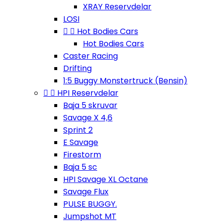
XRAY Reservdelar
LOSI


Hot Bodies Cars
Hot Bodies Cars
Caster Racing
Drifting
1:5 Buggy Monstertruck (Bensin)


HPI Reservdelar
Baja 5 skruvar
Savage X 4,6
Sprint 2
E Savage
Firestorm
Baja 5 sc
HPI Savage XL Octane
Savage Flux
PULSE BUGGY.
Jumpshot MT