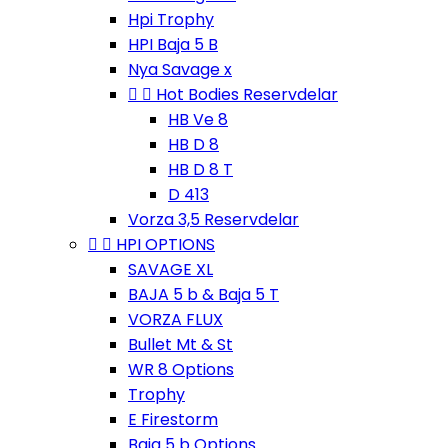
Hpi Trophy
HPI Baja 5 B
Nya Savage x


Hot Bodies Reservdelar
HB Ve 8
HB D 8
HB D 8 T
D 413
Vorza 3,5 Reservdelar


HPI OPTIONS
SAVAGE XL
BAJA 5 b & Baja 5 T
VORZA FLUX
Bullet Mt & St
WR 8 Options
Trophy
E Firestorm
Baja 5 b Options