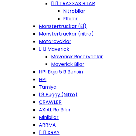


TRAXXAS BILAR
Nitrobilar
Elbilar
Monstertruckar (El)
Monstertruckar (nitro)
Motorcycklar


Maverick
Maverick Reservdelar
Maverick Bilar
HPI Baja 5 B Bensin
HPI
Tamiya
1:8 Buggy (Nitro)
CRAWLER
AXIAL Rc Bilar
Minibilar
ARRMA


XRAY