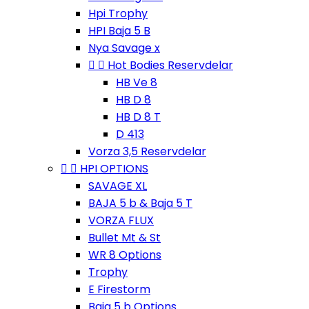
Hpi Trophy
HPI Baja 5 B
Nya Savage x


Hot Bodies Reservdelar
HB Ve 8
HB D 8
HB D 8 T
D 413
Vorza 3,5 Reservdelar


HPI OPTIONS
SAVAGE XL
BAJA 5 b & Baja 5 T
VORZA FLUX
Bullet Mt & St
WR 8 Options
Trophy
E Firestorm
Baja 5 b Options