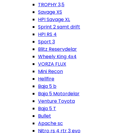
TROPHY 3,5
Savage XS
HPI Savage XL
Sprint 2 samt drift
HPI RS 4
Sport 3
Blitz Reservdelar
Wheely King 4x4
VORZA FLUX
Mini Recon
Hellfire
Baja 5 b
Baja 5 Motordelar
Venture Toyota
Baja 5 T
Bullet
Apache sc
Nitro rs 4 rtr 3 evo