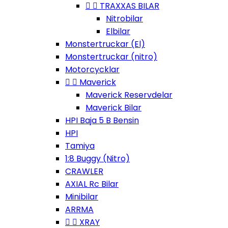


TRAXXAS BILAR
Nitrobilar
Elbilar
Monstertruckar (El)
Monstertruckar (nitro)
Motorcycklar


Maverick
Maverick Reservdelar
Maverick Bilar
HPI Baja 5 B Bensin
HPI
Tamiya
1:8 Buggy (Nitro)
CRAWLER
AXIAL Rc Bilar
Minibilar
ARRMA


XRAY