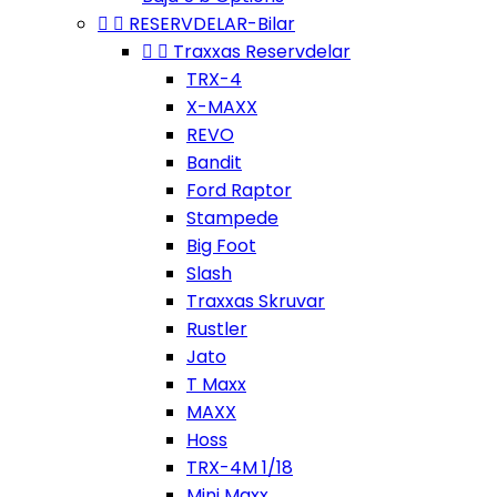


RESERVDELAR-Bilar


Traxxas Reservdelar
TRX-4
X-MAXX
REVO
Bandit
Ford Raptor
Stampede
Big Foot
Slash
Traxxas Skruvar
Rustler
Jato
T Maxx
MAXX
Hoss
TRX-4M 1/18
Mini Maxx