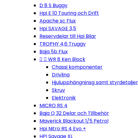
D 8 S Buggy
Hpi E 10 Touring och Drift
Apache sc Flux
Hpi SAVAGE 3,5
Reservdelar till Hpi Bilar
TROPHY 4,6 Truggy
Baja 5b Flux


WR 8 Ken Block
Chassi komponenter
Drivlina
Hjulupphängninsg samt styrdetaljer
Skruv
Elektronik
MICRO RS 4
Baja Q 32 Delar och Tillbehör
Maverick Blackout 1/5 Petrol
Hpi Nitro RS 4 Evo +
HPI Savage XL