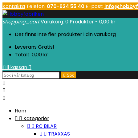
Kontakta
Telefon:
070-624 55 40
E-post:
info@hobbyf
shopping_cart
Varukorg:
0
Produkter - 0,00 kr
Det finns inte fler produkter i din varukorg
Leverans
Gratis!
Totalt:
0,00 kr
Till kassan


Sök



Hem


Kategorier


RC BILAR


TRAXXAS