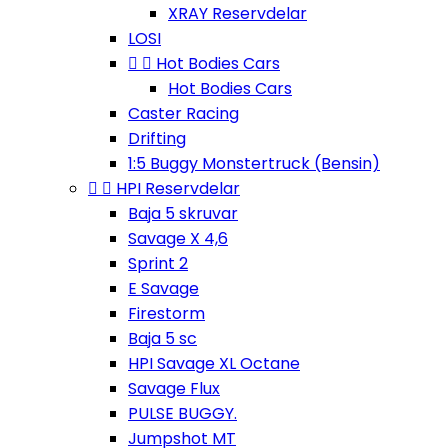
XRAY Reservdelar
LOSI


Hot Bodies Cars
Hot Bodies Cars
Caster Racing
Drifting
1:5 Buggy Monstertruck (Bensin)


HPI Reservdelar
Baja 5 skruvar
Savage X 4,6
Sprint 2
E Savage
Firestorm
Baja 5 sc
HPI Savage XL Octane
Savage Flux
PULSE BUGGY.
Jumpshot MT