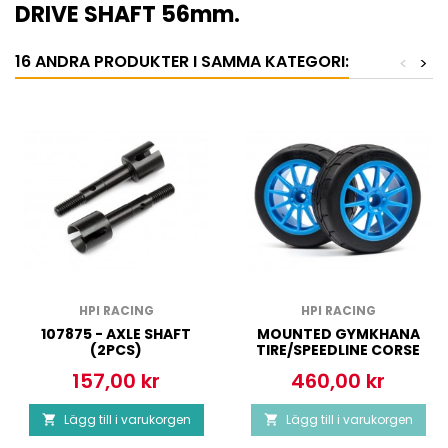
DRIVE SHAFT 56mm.
16 ANDRA PRODUKTER I SAMMA KATEGORI:
<
>
HPI RACING
HPI RACING
107875 - AXLE SHAFT
MOUNTED GYMKHANA
(2PCS)
TIRE/SPEEDLINE CORSE
TURINI WHEEL SET
157,00 kr
460,00 kr
Pris
Pris
(CYAN/2PCS)
Lägg till i varukorgen
Lägg till i varukorgen

