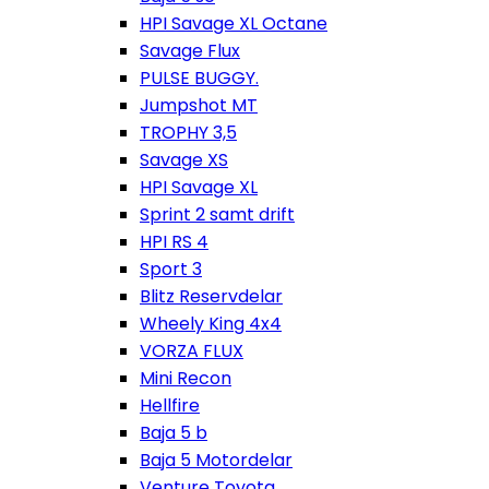
HPI Savage XL Octane
Savage Flux
PULSE BUGGY.
Jumpshot MT
TROPHY 3,5
Savage XS
HPI Savage XL
Sprint 2 samt drift
HPI RS 4
Sport 3
Blitz Reservdelar
Wheely King 4x4
VORZA FLUX
Mini Recon
Hellfire
Baja 5 b
Baja 5 Motordelar
Venture Toyota