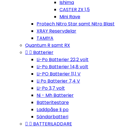
Ishima
CASTER ZX 1,5
Mini Rave
Protech Nitro Star samt Nitro Blast
XRAY Reservdelar
TAMIYA
Quantum R samt RX


Batterier
Li-Po Batterier 22,2 volt
Li-Po Batterier 14,8 volt
Li-PO Batterier 11,1 V
Li Po Batterier 7,4 V
Li-Po 3,7 volt
Ni - Mh Batterier
Batteritestare
Laddpåse li po
Sändarbatteri


BATTERILADDARE