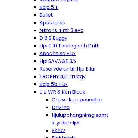
Baja 5 T
Bullet
Apache sc
Nitro rs 4 rtr 3 evo
D 8 S Buggy
Hpi E 10 Touring och Drift
Apache sc Flux
Hpi SAVAGE 3,5
Reservdelar till Hpi Bilar
TROPHY 4,6 Truggy
Baja 5b Flux


WR 8 Ken Block
Chassi komponenter
Drivlina
Hjulupphängninsg samt
styrdetaljer
Skruv