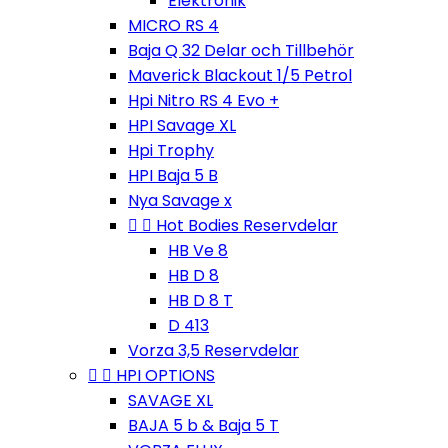
Elektronik
MICRO RS 4
Baja Q 32 Delar och Tillbehör
Maverick Blackout 1/5 Petrol
Hpi Nitro RS 4 Evo +
HPI Savage XL
Hpi Trophy
HPI Baja 5 B
Nya Savage x


Hot Bodies Reservdelar
HB Ve 8
HB D 8
HB D 8 T
D 413
Vorza 3,5 Reservdelar


HPI OPTIONS
SAVAGE XL
BAJA 5 b & Baja 5 T