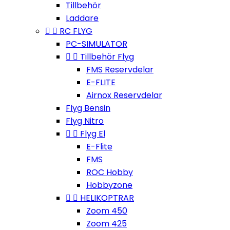
Tillbehör
Laddare


RC FLYG
PC-SIMULATOR


Tillbehör Flyg
FMS Reservdelar
E-FLITE
Airnox Reservdelar
Flyg Bensin
Flyg Nitro


Flyg El
E-Flite
FMS
ROC Hobby
Hobbyzone


HELIKOPTRAR
Zoom 450
Zoom 425