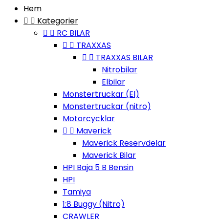
Hem


Kategorier


RC BILAR


TRAXXAS


TRAXXAS BILAR
Nitrobilar
Elbilar
Monstertruckar (El)
Monstertruckar (nitro)
Motorcycklar


Maverick
Maverick Reservdelar
Maverick Bilar
HPI Baja 5 B Bensin
HPI
Tamiya
1:8 Buggy (Nitro)
CRAWLER