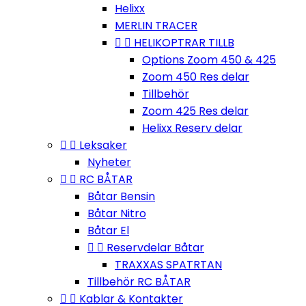
Helixx
MERLIN TRACER


HELIKOPTRAR TILLB
Options Zoom 450 & 425
Zoom 450 Res delar
Tillbehör
Zoom 425 Res delar
Helixx Reserv delar


Leksaker
Nyheter


RC BÅTAR
Båtar Bensin
Båtar Nitro
Båtar El


Reservdelar Båtar
TRAXXAS SPATRTAN
Tillbehör RC BÅTAR


Kablar & Kontakter