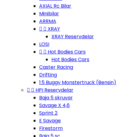
AXIAL Rc Bilar
Minibilar
ARRMA


XRAY
XRAY Reservdelar
LOSI


Hot Bodies Cars
Hot Bodies Cars
Caster Racing
Drifting
1:5 Buggy Monstertruck (Bensin)


HPI Reservdelar
Baja 5 skruvar
Savage X 4,6
Sprint 2
E Savage
Firestorm
Baja 5 sc