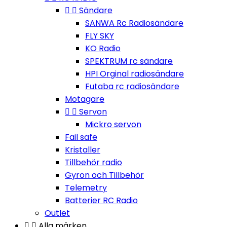


Sändare
SANWA Rc Radiosändare
FLY SKY
KO Radio
SPEKTRUM rc sändare
HPI Orginal radiosändare
Futaba rc radiosändare
Motagare


Servon
Mickro servon
Fail safe
Kristaller
Tillbehör radio
Gyron och Tillbehör
Telemetry
Batterier RC Radio
Outlet


Alla märken