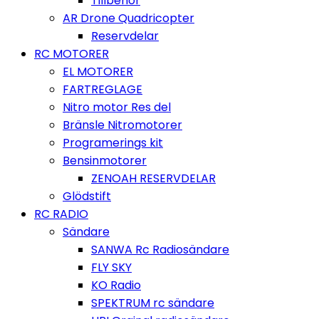
Tillbehör
AR Drone Quadricopter
Reservdelar
RC MOTORER
EL MOTORER
FARTREGLAGE
Nitro motor Res del
Bränsle Nitromotorer
Programerings kit
Bensinmotorer
ZENOAH RESERVDELAR
Glödstift
RC RADIO
Sändare
SANWA Rc Radiosändare
FLY SKY
KO Radio
SPEKTRUM rc sändare