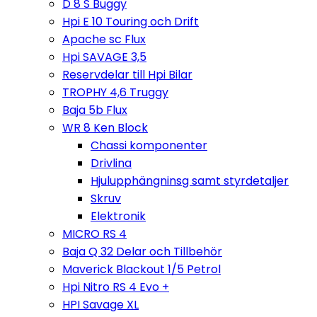
D 8 S Buggy
Hpi E 10 Touring och Drift
Apache sc Flux
Hpi SAVAGE 3,5
Reservdelar till Hpi Bilar
TROPHY 4,6 Truggy
Baja 5b Flux
WR 8 Ken Block
Chassi komponenter
Drivlina
Hjulupphängninsg samt styrdetaljer
Skruv
Elektronik
MICRO RS 4
Baja Q 32 Delar och Tillbehör
Maverick Blackout 1/5 Petrol
Hpi Nitro RS 4 Evo +
HPI Savage XL