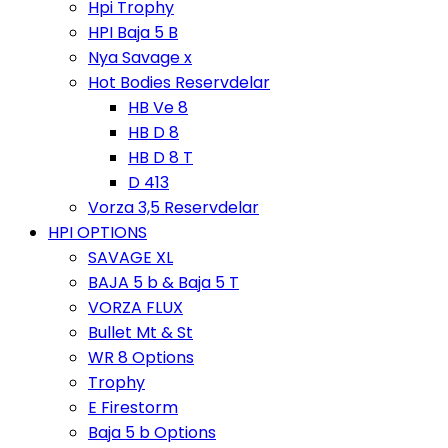
Hpi Trophy
HPI Baja 5 B
Nya Savage x
Hot Bodies Reservdelar
HB Ve 8
HB D 8
HB D 8 T
D 413
Vorza 3,5 Reservdelar
HPI OPTIONS
SAVAGE XL
BAJA 5 b & Baja 5 T
VORZA FLUX
Bullet Mt & St
WR 8 Options
Trophy
E Firestorm
Baja 5 b Options