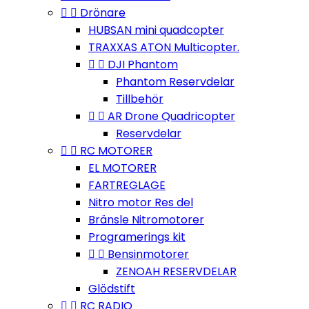


Drönare
HUBSAN mini quadcopter
TRAXXAS ATON Multicopter.


DJI Phantom
Phantom Reservdelar
Tillbehör


AR Drone Quadricopter
Reservdelar


RC MOTORER
EL MOTORER
FARTREGLAGE
Nitro motor Res del
Bränsle Nitromotorer
Programerings kit


Bensinmotorer
ZENOAH RESERVDELAR
Glödstift


RC RADIO