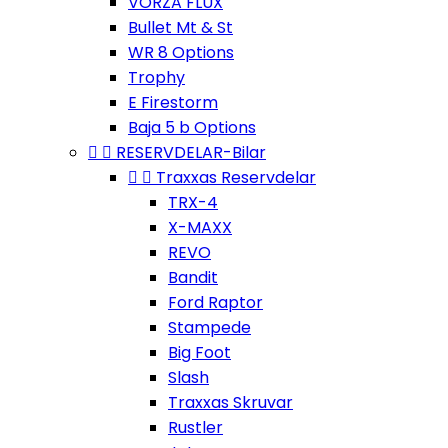
VORZA FLUX
Bullet Mt & St
WR 8 Options
Trophy
E Firestorm
Baja 5 b Options


RESERVDELAR-Bilar


Traxxas Reservdelar
TRX-4
X-MAXX
REVO
Bandit
Ford Raptor
Stampede
Big Foot
Slash
Traxxas Skruvar
Rustler