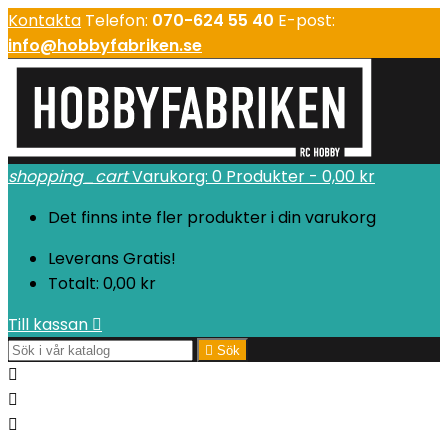
Kontakta
Telefon:
070-624 55 40
E-post:
info@hobbyfabriken.se
shopping_cart
Varukorg:
0
Produkter - 0,00 kr
Det finns inte fler produkter i din varukorg
Leverans
Gratis!
Totalt:
0,00 kr
Till kassan


Sök


