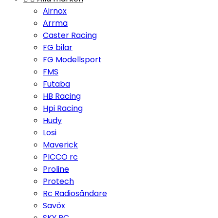
Airnox
Arrma
Caster Racing
FG bilar
FG Modellsport
FMS
Futaba
HB Racing
Hpi Racing
Hudy
Losi
Maverick
PICCO rc
Proline
Protech
Rc Radiosändare
Savöx
SKY RC