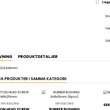

Lag
Sn
Te
Sä
VNING
PRODUKTDETALJER
12x24x6mm.
RA PRODUKTER I SAMMA KATEGORI:
HPI RACING
HPI RACING
SER
ON HEAD SCREW
RUBBER BUSHING