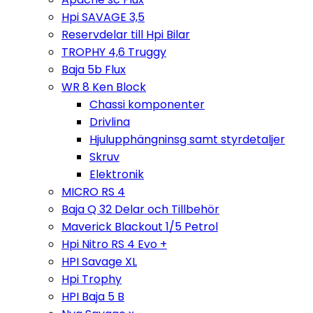
Hpi SAVAGE 3,5
Reservdelar till Hpi Bilar
TROPHY 4,6 Truggy
Baja 5b Flux
WR 8 Ken Block
Chassi komponenter
Drivlina
Hjulupphängninsg samt styrdetaljer
Skruv
Elektronik
MICRO RS 4
Baja Q 32 Delar och Tillbehör
Maverick Blackout 1/5 Petrol
Hpi Nitro RS 4 Evo +
HPI Savage XL
Hpi Trophy
HPI Baja 5 B