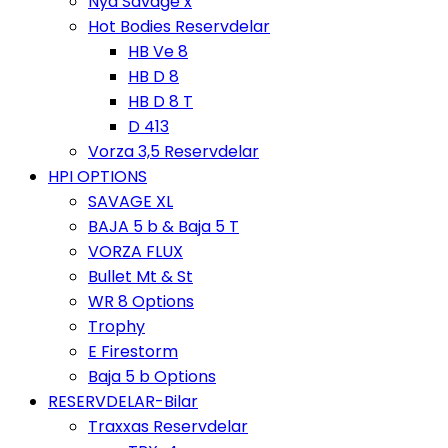
Nya Savage x
Hot Bodies Reservdelar
HB Ve 8
HB D 8
HB D 8 T
D 413
Vorza 3,5 Reservdelar
HPI OPTIONS
SAVAGE XL
BAJA 5 b & Baja 5 T
VORZA FLUX
Bullet Mt & St
WR 8 Options
Trophy
E Firestorm
Baja 5 b Options
RESERVDELAR-Bilar
Traxxas Reservdelar