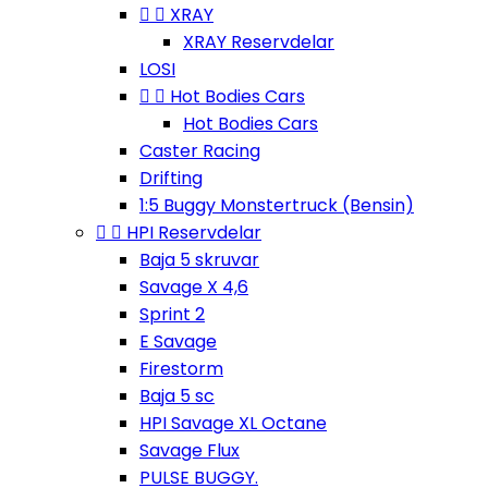


XRAY
XRAY Reservdelar
LOSI


Hot Bodies Cars
Hot Bodies Cars
Caster Racing
Drifting
1:5 Buggy Monstertruck (Bensin)


HPI Reservdelar
Baja 5 skruvar
Savage X 4,6
Sprint 2
E Savage
Firestorm
Baja 5 sc
HPI Savage XL Octane
Savage Flux
PULSE BUGGY.