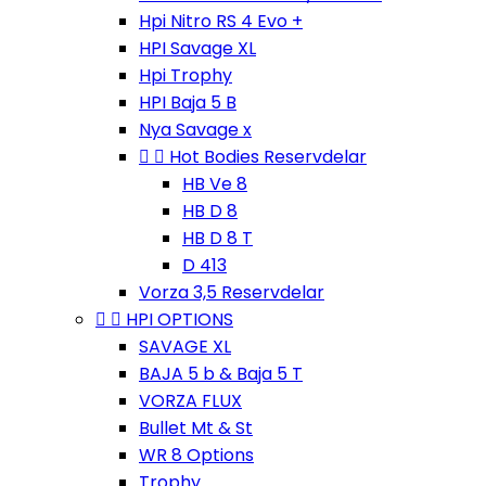
Hpi Nitro RS 4 Evo +
HPI Savage XL
Hpi Trophy
HPI Baja 5 B
Nya Savage x


Hot Bodies Reservdelar
HB Ve 8
HB D 8
HB D 8 T
D 413
Vorza 3,5 Reservdelar


HPI OPTIONS
SAVAGE XL
BAJA 5 b & Baja 5 T
VORZA FLUX
Bullet Mt & St
WR 8 Options
Trophy