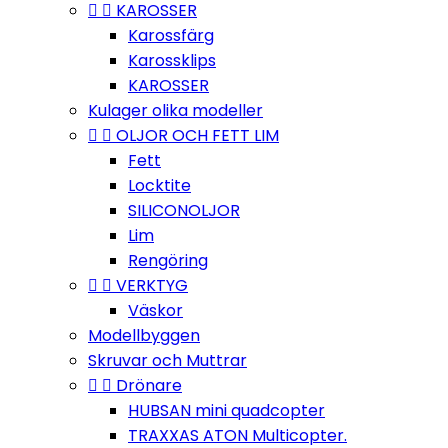


KAROSSER
Karossfärg
Karossklips
KAROSSER
Kulager olika modeller


OLJOR OCH FETT LIM
Fett
Locktite
SILICONOLJOR
Lim
Rengöring


VERKTYG
Väskor
Modellbyggen
Skruvar och Muttrar


Drönare
HUBSAN mini quadcopter
TRAXXAS ATON Multicopter.