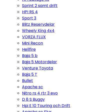
Sprint 2 samt drift
HPI RS 4
Sport 3
Blitz Reservdelar
Wheely King 4x4
VORZA FLUX
Mini Recon
Hellfire
Baja 5 b
Baja 5 Motordelar
Venture Toyota
Baja 5 T
Bullet
Apache sc
Nitro rs 4 rtr 3 evo
D 8 S Buggy
Hpi E 10 Touring och Drift
Apache sc Flux