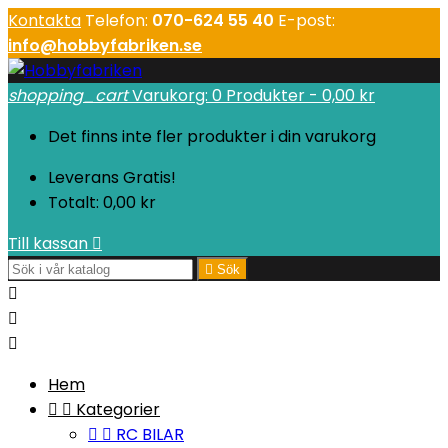
Kontakta
Telefon:
070-624 55 40
E-post:
info@hobbyfabriken.se
shopping_cart
Varukorg:
0
Produkter - 0,00 kr
Det finns inte fler produkter i din varukorg
Leverans
Gratis!
Totalt:
0,00 kr
Till kassan


Sök



Hem


Kategorier


RC BILAR