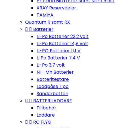
Protech Nitro Star samt Nitro Blast
XRAY Reservdelar
TAMIYA
Quantum R samt RX


Batterier
Li-Po Batterier 22,2 volt
Li-Po Batterier 14,8 volt
Li-PO Batterier 11,1 V
Li Po Batterier 7,4 V
Li-Po 3,7 volt
Ni - Mh Batterier
Batteritestare
Laddpåse li po
Sändarbatteri


BATTERILADDARE
Tillbehör
Laddare


RC FLYG