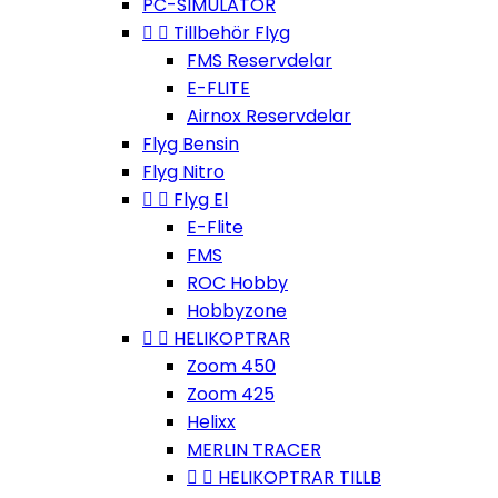
PC-SIMULATOR


Tillbehör Flyg
FMS Reservdelar
E-FLITE
Airnox Reservdelar
Flyg Bensin
Flyg Nitro


Flyg El
E-Flite
FMS
ROC Hobby
Hobbyzone


HELIKOPTRAR
Zoom 450
Zoom 425
Helixx
MERLIN TRACER


HELIKOPTRAR TILLB