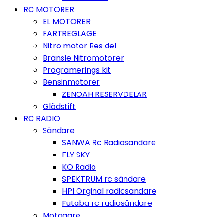
RC MOTORER
EL MOTORER
FARTREGLAGE
Nitro motor Res del
Bränsle Nitromotorer
Programerings kit
Bensinmotorer
ZENOAH RESERVDELAR
Glödstift
RC RADIO
Sändare
SANWA Rc Radiosändare
FLY SKY
KO Radio
SPEKTRUM rc sändare
HPI Orginal radiosändare
Futaba rc radiosändare
Motagare