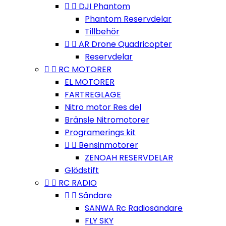


DJI Phantom
Phantom Reservdelar
Tillbehör


AR Drone Quadricopter
Reservdelar


RC MOTORER
EL MOTORER
FARTREGLAGE
Nitro motor Res del
Bränsle Nitromotorer
Programerings kit


Bensinmotorer
ZENOAH RESERVDELAR
Glödstift


RC RADIO


Sändare
SANWA Rc Radiosändare
FLY SKY