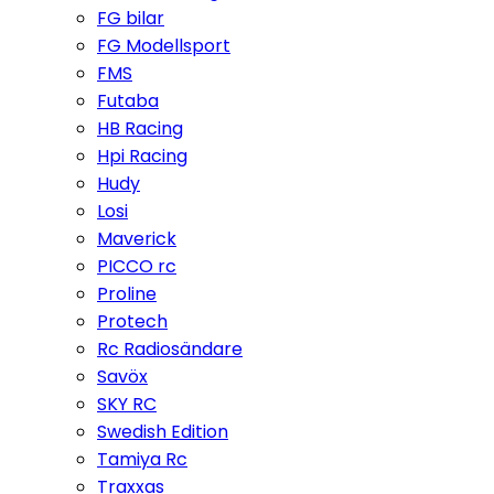
FG bilar
FG Modellsport
FMS
Futaba
HB Racing
Hpi Racing
Hudy
Losi
Maverick
PICCO rc
Proline
Protech
Rc Radiosändare
Savöx
SKY RC
Swedish Edition
Tamiya Rc
Traxxas