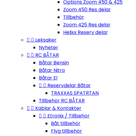
Options Zoom 450 & 425
Zoom 450 Res delar
Tillbehör
Zoom 425 Res delar
Helixx Reserv delar


Leksaker
Nyheter


RC BÅTAR
Båtar Bensin
Båtar Nitro
Båtar El


Reservdelar Båtar
TRAXXAS SPATRTAN
Tillbehör RC BÅTAR


Kablar & Kontakter


Etronix / Tillbehör
Båt tillbehör
Flyg tillbehör