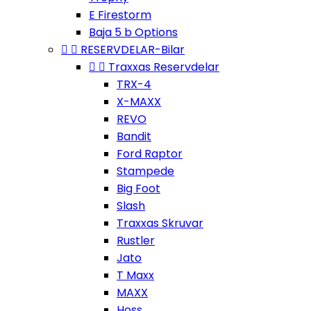
E Firestorm
Baja 5 b Options


RESERVDELAR-Bilar


Traxxas Reservdelar
TRX-4
X-MAXX
REVO
Bandit
Ford Raptor
Stampede
Big Foot
Slash
Traxxas Skruvar
Rustler
Jato
T Maxx
MAXX
Hoss