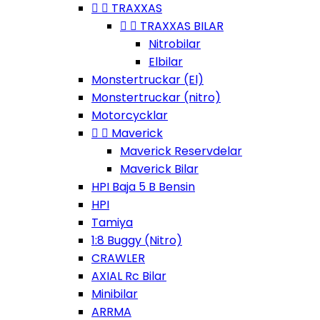


TRAXXAS


TRAXXAS BILAR
Nitrobilar
Elbilar
Monstertruckar (El)
Monstertruckar (nitro)
Motorcycklar


Maverick
Maverick Reservdelar
Maverick Bilar
HPI Baja 5 B Bensin
HPI
Tamiya
1:8 Buggy (Nitro)
CRAWLER
AXIAL Rc Bilar
Minibilar
ARRMA