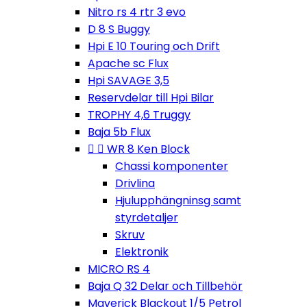
Nitro rs 4 rtr 3 evo
D 8 S Buggy
Hpi E 10 Touring och Drift
Apache sc Flux
Hpi SAVAGE 3,5
Reservdelar till Hpi Bilar
TROPHY 4,6 Truggy
Baja 5b Flux


WR 8 Ken Block
Chassi komponenter
Drivlina
Hjulupphängninsg samt
styrdetaljer
Skruv
Elektronik
MICRO RS 4
Baja Q 32 Delar och Tillbehör
Maverick Blackout 1/5 Petrol