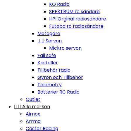
KO Radio
SPEKTRUM rc sändare
HPI Orginal radiosändare
Futaba rc radiosändare
Motagare


Servon
Mickro servon
Fail safe
Kristaller
Tillbehör radio
Gyron och Tillbehör
Telemetry
Batterier RC Radio
Outlet


Alla märken
Airnox
Arrma
Caster Racing