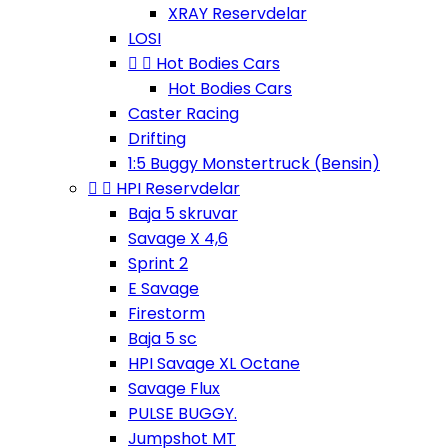
XRAY Reservdelar
LOSI


Hot Bodies Cars
Hot Bodies Cars
Caster Racing
Drifting
1:5 Buggy Monstertruck (Bensin)


HPI Reservdelar
Baja 5 skruvar
Savage X 4,6
Sprint 2
E Savage
Firestorm
Baja 5 sc
HPI Savage XL Octane
Savage Flux
PULSE BUGGY.
Jumpshot MT