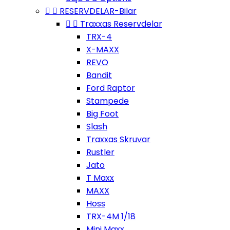


RESERVDELAR-Bilar


Traxxas Reservdelar
TRX-4
X-MAXX
REVO
Bandit
Ford Raptor
Stampede
Big Foot
Slash
Traxxas Skruvar
Rustler
Jato
T Maxx
MAXX
Hoss
TRX-4M 1/18
Mini Maxx