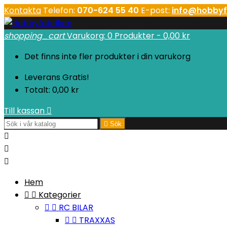
Kontakta
Telefon:
070-624 55 40
E-post:
info@hobbyf
shopping_cart
Varukorg:
0
Produkter - 0,00 kr
Det finns inte fler produkter i din varukorg
Leverans
Gratis!
Totalt:
0,00 kr
Till kassan


Sök



Hem


Kategorier


RC BILAR


TRAXXAS