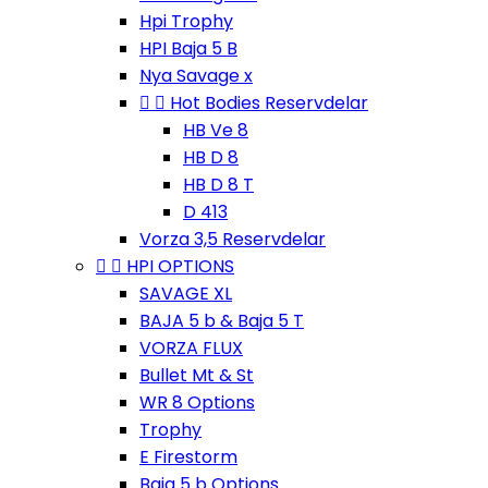
Hpi Trophy
HPI Baja 5 B
Nya Savage x


Hot Bodies Reservdelar
HB Ve 8
HB D 8
HB D 8 T
D 413
Vorza 3,5 Reservdelar


HPI OPTIONS
SAVAGE XL
BAJA 5 b & Baja 5 T
VORZA FLUX
Bullet Mt & St
WR 8 Options
Trophy
E Firestorm
Baja 5 b Options