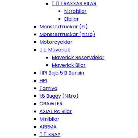


TRAXXAS BILAR
Nitrobilar
Elbilar
Monstertruckar (El)
Monstertruckar (nitro)
Motorcycklar


Maverick
Maverick Reservdelar
Maverick Bilar
HPI Baja 5 B Bensin
HPI
Tamiya
1:8 Buggy (Nitro)
CRAWLER
AXIAL Rc Bilar
Minibilar
ARRMA


XRAY