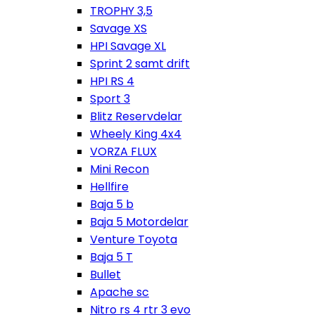
TROPHY 3,5
Savage XS
HPI Savage XL
Sprint 2 samt drift
HPI RS 4
Sport 3
Blitz Reservdelar
Wheely King 4x4
VORZA FLUX
Mini Recon
Hellfire
Baja 5 b
Baja 5 Motordelar
Venture Toyota
Baja 5 T
Bullet
Apache sc
Nitro rs 4 rtr 3 evo