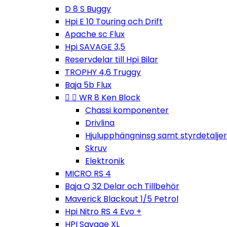
D 8 S Buggy
Hpi E 10 Touring och Drift
Apache sc Flux
Hpi SAVAGE 3,5
Reservdelar till Hpi Bilar
TROPHY 4,6 Truggy
Baja 5b Flux


WR 8 Ken Block
Chassi komponenter
Drivlina
Hjulupphängninsg samt styrdetaljer
Skruv
Elektronik
MICRO RS 4
Baja Q 32 Delar och Tillbehör
Maverick Blackout 1/5 Petrol
Hpi Nitro RS 4 Evo +
HPI Savage XL