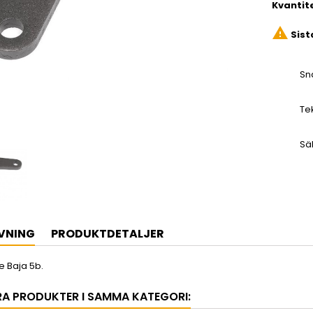
Kvantit

Sist
Sn
Te
Sä
VNING
PRODUKTDETALJER
e Baja 5b.
RA PRODUKTER I SAMMA KATEGORI: