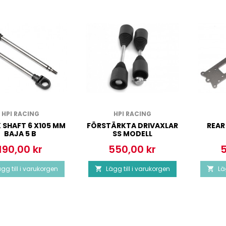
HPI RACING
HPI RACING
 SHAFT 6 X105 MM
FÖRSTÄRKTA DRIVAXLAR
REAR
BAJA 5 B
SS MODELL
190,00 kr
550,00 kr
5
Pris
Pris
P
gg till i varukorgen
Lägg till i varukorgen
Lä

