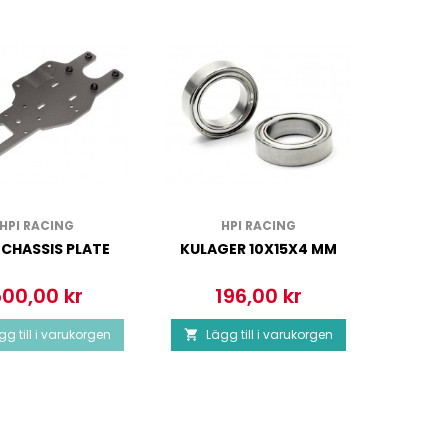
HPI RACING
HPI RACING
 CHASSIS PLATE
KULAGER 10X15X4 MM
GE
00,00 kr
196,00 kr
3
ris
Pris
Pr
gg till i varukorgen
Lägg till i varukorgen
Läg

