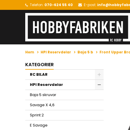
Telefon:
070-624 55 40
E-post:
info@hobbyfabr
Hem
HPI Reservdelar
Baja 5 b
Front Upper Br
KATEGORIER
RC BILAR
HPI Reservdelar
Baja 5 skruvar
Savage X 4,6
Sprint 2
E Savage