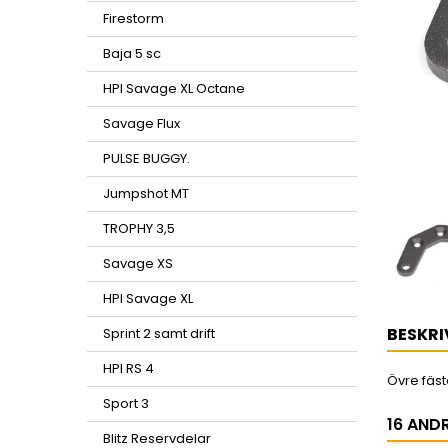
Firestorm
Baja 5 sc
HPI Savage XL Octane
Savage Flux
PULSE BUGGY.
Jumpshot MT
TROPHY 3,5
Savage XS
HPI Savage XL
BESKRI
Sprint 2 samt drift
HPI RS 4
Övre fäst
Sport 3
16 AND
Blitz Reservdelar