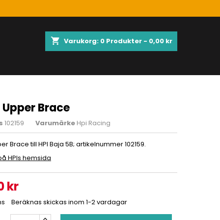
shopping_cart
Varukorg:
0
Produkter - 0,00 kr
t Upper Brace
s
102159
Varumärke
Hpi Racing
er Brace till HPI Baja 5B; artikelnummer 102159.
på HPIs hemsida
0 kr
ms
Beräknas skickas inom 1-2 vardagar