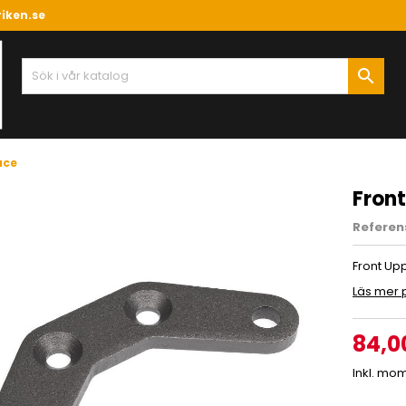
iken.se

ace
Fron
Referen
Front Upp
Läs mer 
84,0
Inkl. mo