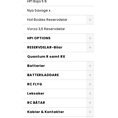
HPI Baja 5 B
Nya Savage x
Hot Bodies Reservdelar
Vorza 3,5 Reservdelar
HPI OPTIONS
RESERVDELAR-Bilar
Quantum R samt RX
Batterier
BATTERILADDARE
RC FLYG
Leksaker
RC BÅTAR
Kablar & Kontakter