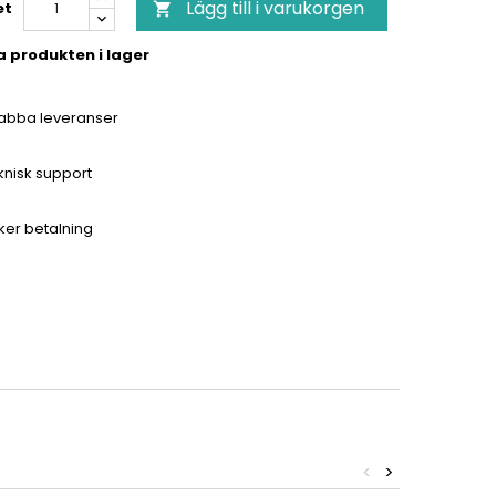
Lägg till i varukorgen
et

a produkten i lager
abba leveranser
knisk support
ker betalning
<
>