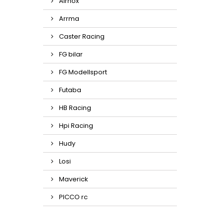
Airnox
Arrma
Caster Racing
FG bilar
FG Modellsport
Futaba
HB Racing
Hpi Racing
Hudy
Losi
Maverick
PICCO rc