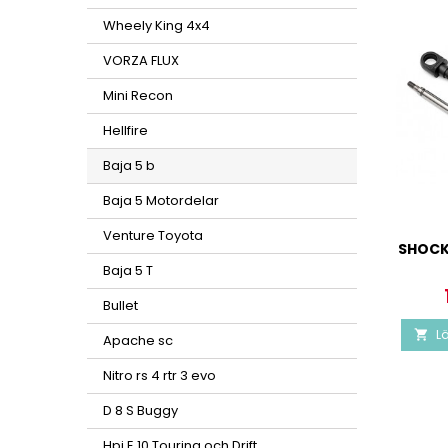
Wheely King 4x4
VORZA FLUX
Mini Recon
Hellfire
Baja 5 b
Baja 5 Motordelar
Venture Toyota
SHOCK
Baja 5 T
Bullet
Lä

Apache sc
Nitro rs 4 rtr 3 evo
D 8 S Buggy
Hpi E 10 Touring och Drift