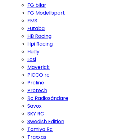
FG bilar
FG Modellsport
FMS
Futaba
HB Racing
Hpi Racing
Hudy
Losi
Maverick
PICCO rc
Proline
Protech
Rc Radiosändare
Savöx
SKY RC
Swedish Edition
Tamiya Rc
Traxxas