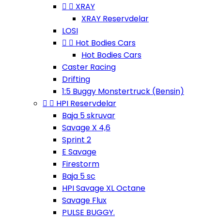


XRAY
XRAY Reservdelar
LOSI


Hot Bodies Cars
Hot Bodies Cars
Caster Racing
Drifting
1:5 Buggy Monstertruck (Bensin)


HPI Reservdelar
Baja 5 skruvar
Savage X 4,6
Sprint 2
E Savage
Firestorm
Baja 5 sc
HPI Savage XL Octane
Savage Flux
PULSE BUGGY.