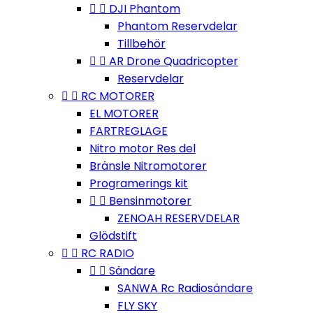


DJI Phantom
Phantom Reservdelar
Tillbehör


AR Drone Quadricopter
Reservdelar


RC MOTORER
EL MOTORER
FARTREGLAGE
Nitro motor Res del
Bränsle Nitromotorer
Programerings kit


Bensinmotorer
ZENOAH RESERVDELAR
Glödstift


RC RADIO


Sändare
SANWA Rc Radiosändare
FLY SKY