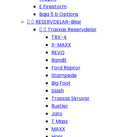
E Firestorm
Baja 5 b Options


RESERVDELAR-Bilar


Traxxas Reservdelar
TRX-4
X-MAXX
REVO
Bandit
Ford Raptor
Stampede
Big Foot
Slash
Traxxas Skruvar
Rustler
Jato
T Maxx
MAXX
Hoss