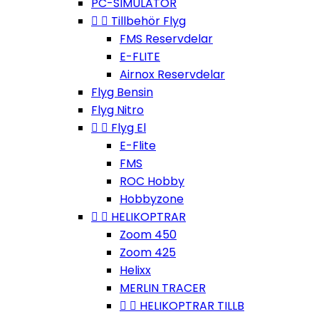
PC-SIMULATOR


Tillbehör Flyg
FMS Reservdelar
E-FLITE
Airnox Reservdelar
Flyg Bensin
Flyg Nitro


Flyg El
E-Flite
FMS
ROC Hobby
Hobbyzone


HELIKOPTRAR
Zoom 450
Zoom 425
Helixx
MERLIN TRACER


HELIKOPTRAR TILLB