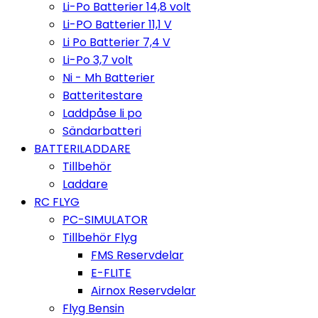
Li-Po Batterier 14,8 volt
Li-PO Batterier 11,1 V
Li Po Batterier 7,4 V
Li-Po 3,7 volt
Ni - Mh Batterier
Batteritestare
Laddpåse li po
Sändarbatteri
BATTERILADDARE
Tillbehör
Laddare
RC FLYG
PC-SIMULATOR
Tillbehör Flyg
FMS Reservdelar
E-FLITE
Airnox Reservdelar
Flyg Bensin