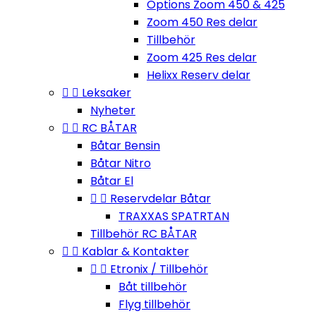
Options Zoom 450 & 425
Zoom 450 Res delar
Tillbehör
Zoom 425 Res delar
Helixx Reserv delar


Leksaker
Nyheter


RC BÅTAR
Båtar Bensin
Båtar Nitro
Båtar El


Reservdelar Båtar
TRAXXAS SPATRTAN
Tillbehör RC BÅTAR


Kablar & Kontakter


Etronix / Tillbehör
Båt tillbehör
Flyg tillbehör