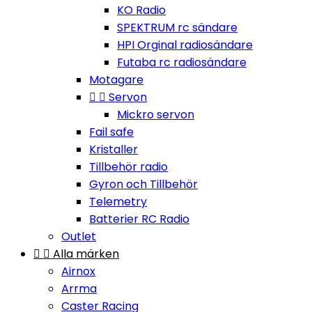
KO Radio
SPEKTRUM rc sändare
HPI Orginal radiosändare
Futaba rc radiosändare
Motagare


Servon
Mickro servon
Fail safe
Kristaller
Tillbehör radio
Gyron och Tillbehör
Telemetry
Batterier RC Radio
Outlet


Alla märken
Airnox
Arrma
Caster Racing