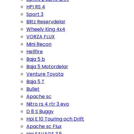
HPI RS 4
Sport 3
Blitz Reservdelar
Wheely King 4x4
VORZA FLUX
Mini Recon
Hellfire
Baja 5 b
Baja 5 Motordelar
Venture Toyota
Baja 5 T
Bullet
Apache sc
Nitro rs 4 rtr 3 evo
D 8 S Buggy
Hpi E 10 Touring och Drift
Apache sc Flux
Hpi SAVAGE 3,5