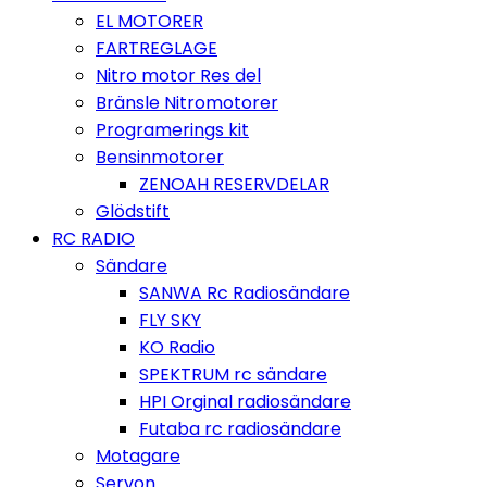
EL MOTORER
FARTREGLAGE
Nitro motor Res del
Bränsle Nitromotorer
Programerings kit
Bensinmotorer
ZENOAH RESERVDELAR
Glödstift
RC RADIO
Sändare
SANWA Rc Radiosändare
FLY SKY
KO Radio
SPEKTRUM rc sändare
HPI Orginal radiosändare
Futaba rc radiosändare
Motagare
Servon