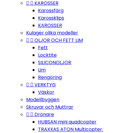


KAROSSER
Karossfärg
Karossklips
KAROSSER
Kulager olika modeller


OLJOR OCH FETT LIM
Fett
Locktite
SILICONOLJOR
Lim
Rengöring


VERKTYG
Väskor
Modellbyggen
Skruvar och Muttrar


Drönare
HUBSAN mini quadcopter
TRAXXAS ATON Multicopter.