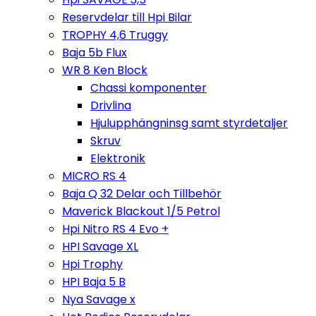
Reservdelar till Hpi Bilar
TROPHY 4,6 Truggy
Baja 5b Flux
WR 8 Ken Block
Chassi komponenter
Drivlina
Hjulupphängninsg samt styrdetaljer
Skruv
Elektronik
MICRO RS 4
Baja Q 32 Delar och Tillbehör
Maverick Blackout 1/5 Petrol
Hpi Nitro RS 4 Evo +
HPI Savage XL
Hpi Trophy
HPI Baja 5 B
Nya Savage x