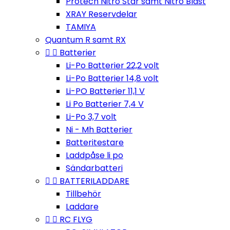
Protech Nitro Star samt Nitro Blast
XRAY Reservdelar
TAMIYA
Quantum R samt RX


Batterier
Li-Po Batterier 22,2 volt
Li-Po Batterier 14,8 volt
Li-PO Batterier 11,1 V
Li Po Batterier 7,4 V
Li-Po 3,7 volt
Ni - Mh Batterier
Batteritestare
Laddpåse li po
Sändarbatteri


BATTERILADDARE
Tillbehör
Laddare


RC FLYG