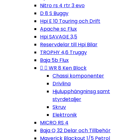
Nitro rs 4 rtr 3 evo
D 8 S Buggy
Hpi E 10 Touring och Drift
Apache sc Flux
Hpi SAVAGE 3,5
Reservdelar till Hpi Bilar
TROPHY 4,6 Truggy
Baja 5b Flux


WR 8 Ken Block
Chassi komponenter
Drivlina
Hjulupphängninsg samt
styrdetaljer
Skruv
Elektronik
MICRO RS 4
Baja Q 32 Delar och Tillbehör
Maverick Blackout 1/5 Petrol