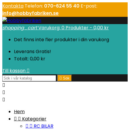
Kontakta
Telefon:
070-624 55 40
E-post:
info@hobbyfabriken.se
shopping_cart
Varukorg:
0
Produkter - 0,00 kr
Det finns inte fler produkter i din varukorg
Leverans
Gratis!
Totalt:
0,00 kr
Till kassan


Sök



Hem


Kategorier


RC BILAR