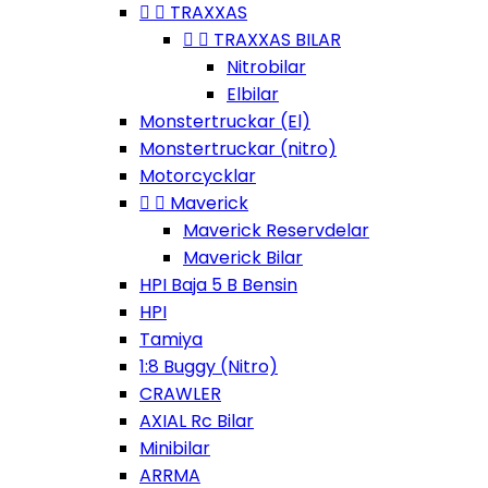


TRAXXAS


TRAXXAS BILAR
Nitrobilar
Elbilar
Monstertruckar (El)
Monstertruckar (nitro)
Motorcycklar


Maverick
Maverick Reservdelar
Maverick Bilar
HPI Baja 5 B Bensin
HPI
Tamiya
1:8 Buggy (Nitro)
CRAWLER
AXIAL Rc Bilar
Minibilar
ARRMA