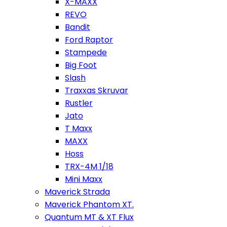
X-MAXX
REVO
Bandit
Ford Raptor
Stampede
Big Foot
Slash
Traxxas Skruvar
Rustler
Jato
T Maxx
MAXX
Hoss
TRX-4M 1/18
Mini Maxx
Maverick Strada
Maverick Phantom XT.
Quantum MT & XT Flux