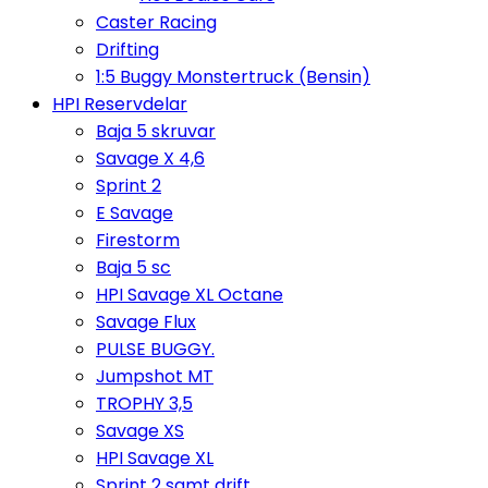
Caster Racing
Drifting
1:5 Buggy Monstertruck (Bensin)
HPI Reservdelar
Baja 5 skruvar
Savage X 4,6
Sprint 2
E Savage
Firestorm
Baja 5 sc
HPI Savage XL Octane
Savage Flux
PULSE BUGGY.
Jumpshot MT
TROPHY 3,5
Savage XS
HPI Savage XL
Sprint 2 samt drift