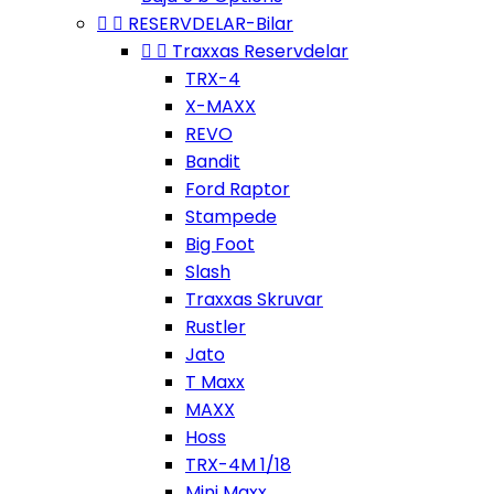


RESERVDELAR-Bilar


Traxxas Reservdelar
TRX-4
X-MAXX
REVO
Bandit
Ford Raptor
Stampede
Big Foot
Slash
Traxxas Skruvar
Rustler
Jato
T Maxx
MAXX
Hoss
TRX-4M 1/18
Mini Maxx