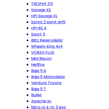
TROPHY 3,5
Savage XS
HPI Savage XL
Sprint 2 samt drift
HPI RS 4
Sport 3
Blitz Reservdelar
Wheely King 4x4
VORZA FLUX
Mini Recon
Hellfire
Baja 5 b
Baja 5 Motordelar
Venture Toyota
Baja 5 T
Bullet
Apache sc
Nitro rs 4 rtr 3 evo