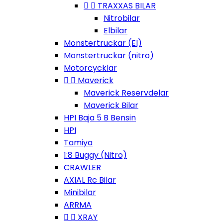


TRAXXAS BILAR
Nitrobilar
Elbilar
Monstertruckar (El)
Monstertruckar (nitro)
Motorcycklar


Maverick
Maverick Reservdelar
Maverick Bilar
HPI Baja 5 B Bensin
HPI
Tamiya
1:8 Buggy (Nitro)
CRAWLER
AXIAL Rc Bilar
Minibilar
ARRMA


XRAY