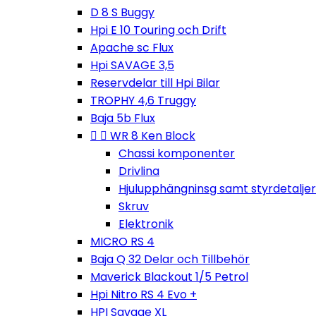
D 8 S Buggy
Hpi E 10 Touring och Drift
Apache sc Flux
Hpi SAVAGE 3,5
Reservdelar till Hpi Bilar
TROPHY 4,6 Truggy
Baja 5b Flux


WR 8 Ken Block
Chassi komponenter
Drivlina
Hjulupphängninsg samt styrdetaljer
Skruv
Elektronik
MICRO RS 4
Baja Q 32 Delar och Tillbehör
Maverick Blackout 1/5 Petrol
Hpi Nitro RS 4 Evo +
HPI Savage XL