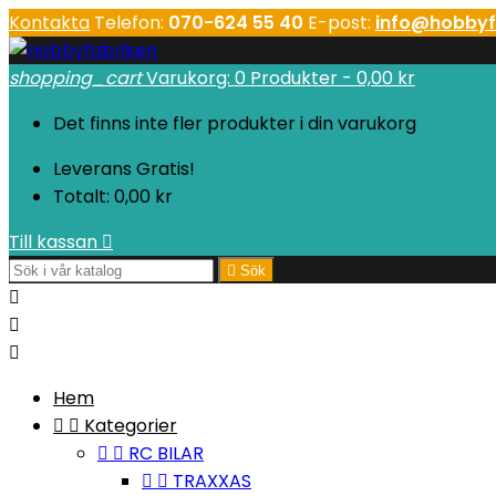
Kontakta
Telefon:
070-624 55 40
E-post:
info@hobbyf
shopping_cart
Varukorg:
0
Produkter - 0,00 kr
Det finns inte fler produkter i din varukorg
Leverans
Gratis!
Totalt:
0,00 kr
Till kassan


Sök



Hem


Kategorier


RC BILAR


TRAXXAS