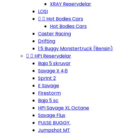
XRAY Reservdelar
LOSI


Hot Bodies Cars
Hot Bodies Cars
Caster Racing
Drifting
1:5 Buggy Monstertruck (Bensin)


HPI Reservdelar
Baja 5 skruvar
Savage X 4,6
Sprint 2
E Savage
Firestorm
Baja 5 sc
HPI Savage XL Octane
Savage Flux
PULSE BUGGY.
Jumpshot MT