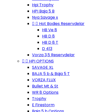
Hpi Trophy
HPI Baja 5 B
Nya Savage x


Hot Bodies Reservdelar
HB Ve 8
HB D 8
HB D 8 T
D 413
Vorza 3,5 Reservdelar


HPI OPTIONS
SAVAGE XL
BAJA 5 b & Baja 5 T
VORZA FLUX
Bullet Mt & St
WR 8 Options
Trophy
E Firestorm
Baja 5 b Options