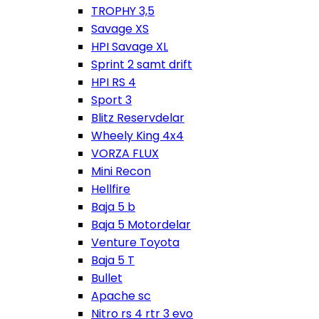
TROPHY 3,5
Savage XS
HPI Savage XL
Sprint 2 samt drift
HPI RS 4
Sport 3
Blitz Reservdelar
Wheely King 4x4
VORZA FLUX
Mini Recon
Hellfire
Baja 5 b
Baja 5 Motordelar
Venture Toyota
Baja 5 T
Bullet
Apache sc
Nitro rs 4 rtr 3 evo