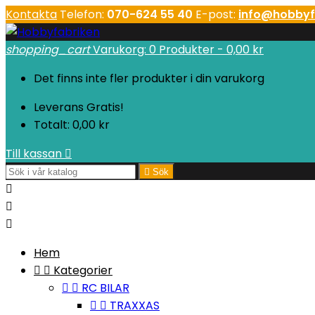
Kontakta
Telefon:
070-624 55 40
E-post:
info@hobbyf
shopping_cart
Varukorg:
0
Produkter - 0,00 kr
Det finns inte fler produkter i din varukorg
Leverans
Gratis!
Totalt:
0,00 kr
Till kassan


Sök



Hem


Kategorier


RC BILAR


TRAXXAS