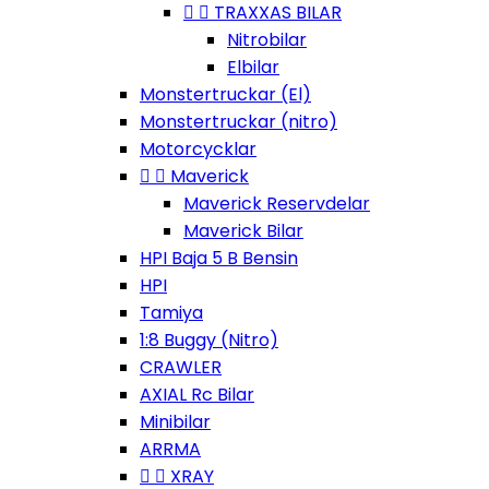


TRAXXAS BILAR
Nitrobilar
Elbilar
Monstertruckar (El)
Monstertruckar (nitro)
Motorcycklar


Maverick
Maverick Reservdelar
Maverick Bilar
HPI Baja 5 B Bensin
HPI
Tamiya
1:8 Buggy (Nitro)
CRAWLER
AXIAL Rc Bilar
Minibilar
ARRMA


XRAY