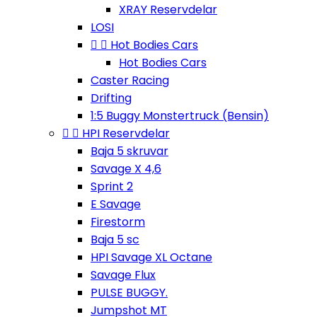
XRAY Reservdelar
LOSI


Hot Bodies Cars
Hot Bodies Cars
Caster Racing
Drifting
1:5 Buggy Monstertruck (Bensin)


HPI Reservdelar
Baja 5 skruvar
Savage X 4,6
Sprint 2
E Savage
Firestorm
Baja 5 sc
HPI Savage XL Octane
Savage Flux
PULSE BUGGY.
Jumpshot MT