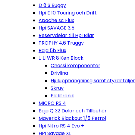
D 8 S Buggy
Hpi E 10 Touring och Drift
Apache sc Flux
Hpi SAVAGE 3,5
Reservdelar till Hpi Bilar
TROPHY 4,6 Truggy
Baja 5b Flux


WR 8 Ken Block
Chassi komponenter
Drivlina
Hjulupphängninsg samt styrdetaljer
Skruv
Elektronik
MICRO RS 4
Baja Q 32 Delar och Tillbehör
Maverick Blackout 1/5 Petrol
Hpi Nitro RS 4 Evo +
HPI Savage XL