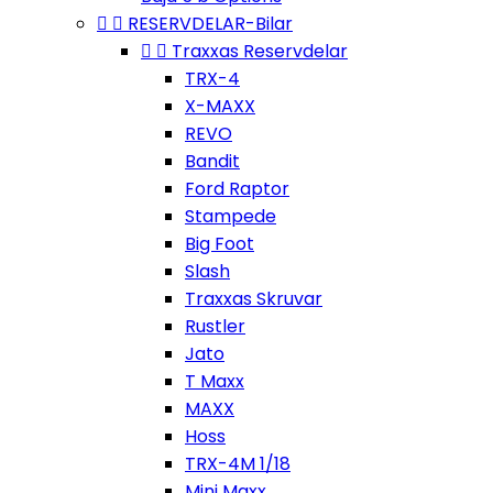


RESERVDELAR-Bilar


Traxxas Reservdelar
TRX-4
X-MAXX
REVO
Bandit
Ford Raptor
Stampede
Big Foot
Slash
Traxxas Skruvar
Rustler
Jato
T Maxx
MAXX
Hoss
TRX-4M 1/18
Mini Maxx