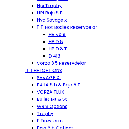
Hpi Trophy
HPI Baja 5 B
Nya Savage x


Hot Bodies Reservdelar
HB Ve 8
HB D 8
HB D 8 T
D 413
Vorza 3,5 Reservdelar


HPI OPTIONS
SAVAGE XL
BAJA 5 b & Baja 5 T
VORZA FLUX
Bullet Mt & St
WR 8 Options
Trophy
E Firestorm
Baja 5 b Options