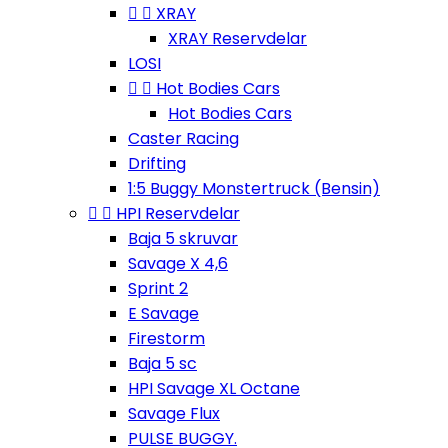


XRAY
XRAY Reservdelar
LOSI


Hot Bodies Cars
Hot Bodies Cars
Caster Racing
Drifting
1:5 Buggy Monstertruck (Bensin)


HPI Reservdelar
Baja 5 skruvar
Savage X 4,6
Sprint 2
E Savage
Firestorm
Baja 5 sc
HPI Savage XL Octane
Savage Flux
PULSE BUGGY.