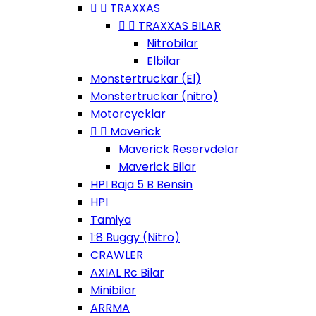


TRAXXAS


TRAXXAS BILAR
Nitrobilar
Elbilar
Monstertruckar (El)
Monstertruckar (nitro)
Motorcycklar


Maverick
Maverick Reservdelar
Maverick Bilar
HPI Baja 5 B Bensin
HPI
Tamiya
1:8 Buggy (Nitro)
CRAWLER
AXIAL Rc Bilar
Minibilar
ARRMA