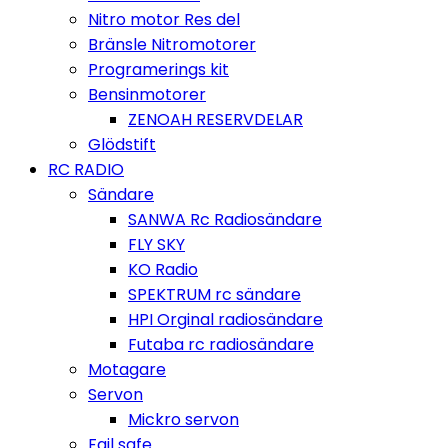
Nitro motor Res del
Bränsle Nitromotorer
Programerings kit
Bensinmotorer
ZENOAH RESERVDELAR
Glödstift
RC RADIO
Sändare
SANWA Rc Radiosändare
FLY SKY
KO Radio
SPEKTRUM rc sändare
HPI Orginal radiosändare
Futaba rc radiosändare
Motagare
Servon
Mickro servon
Fail safe