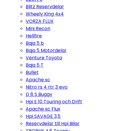
Blitz Reservdelar
Wheely King 4x4
VORZA FLUX
Mini Recon
Hellfire
Baja 5 b
Baja 5 Motordelar
Venture Toyota
Baja 5 T
Bullet
Apache sc
Nitro rs 4 rtr 3 evo
D 8 S Buggy
Hpi E 10 Touring och Drift
Apache sc Flux
Hpi SAVAGE 3,5
Reservdelar till Hpi Bilar
TROPHY 4,6 Truggy