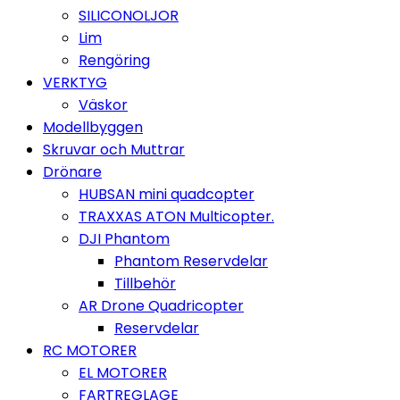
SILICONOLJOR
Lim
Rengöring
VERKTYG
Väskor
Modellbyggen
Skruvar och Muttrar
Drönare
HUBSAN mini quadcopter
TRAXXAS ATON Multicopter.
DJI Phantom
Phantom Reservdelar
Tillbehör
AR Drone Quadricopter
Reservdelar
RC MOTORER
EL MOTORER
FARTREGLAGE