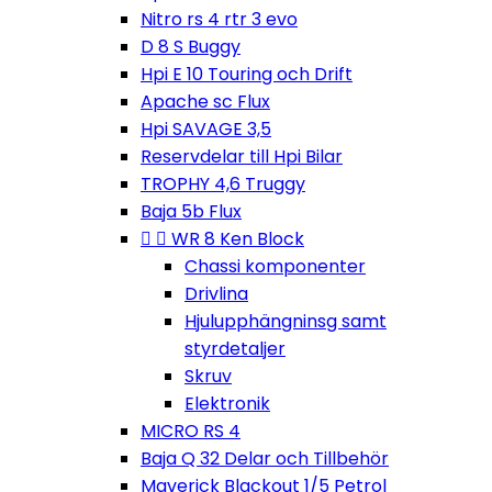
Nitro rs 4 rtr 3 evo
D 8 S Buggy
Hpi E 10 Touring och Drift
Apache sc Flux
Hpi SAVAGE 3,5
Reservdelar till Hpi Bilar
TROPHY 4,6 Truggy
Baja 5b Flux


WR 8 Ken Block
Chassi komponenter
Drivlina
Hjulupphängninsg samt
styrdetaljer
Skruv
Elektronik
MICRO RS 4
Baja Q 32 Delar och Tillbehör
Maverick Blackout 1/5 Petrol