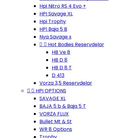
Hpi Nitro RS 4 Evo +
HPI Savage XL
Hpi Trophy
HPI Baja 5 B
Nya Savage x


Hot Bodies Reservdelar
HB Ve 8
HB D 8
HB D 8 T
D 413
Vorza 3,5 Reservdelar


HPI OPTIONS
SAVAGE XL
BAJA 5 b & Baja 5 T
VORZA FLUX
Bullet Mt & St
WR 8 Options
Trophy