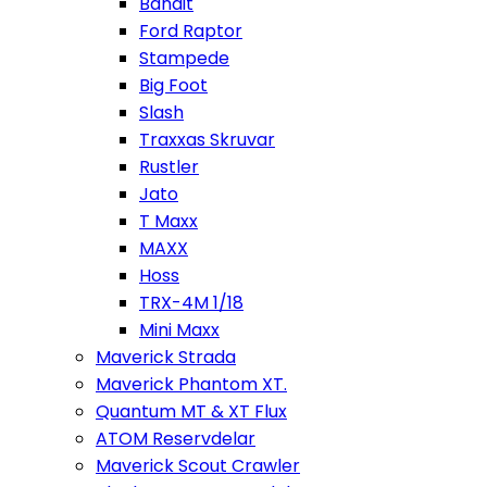
Bandit
Ford Raptor
Stampede
Big Foot
Slash
Traxxas Skruvar
Rustler
Jato
T Maxx
MAXX
Hoss
TRX-4M 1/18
Mini Maxx
Maverick Strada
Maverick Phantom XT.
Quantum MT & XT Flux
ATOM Reservdelar
Maverick Scout Crawler