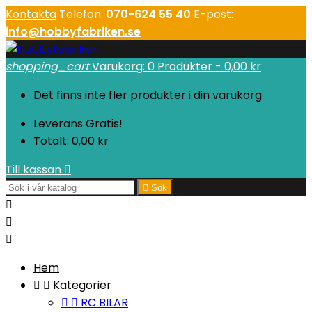
Kontakta
Telefon:
070-624 55 40
E-post:
info@hobbyfabriken.se
shopping_cart
Varukorg:
0
Produkter - 0,00 kr
Det finns inte fler produkter i din varukorg
Leverans
Gratis!
Totalt:
0,00 kr
Till kassan


Sök



Hem


Kategorier


RC BILAR