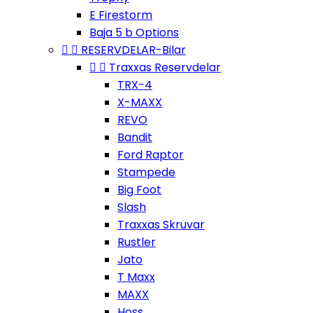
E Firestorm
Baja 5 b Options


RESERVDELAR-Bilar


Traxxas Reservdelar
TRX-4
X-MAXX
REVO
Bandit
Ford Raptor
Stampede
Big Foot
Slash
Traxxas Skruvar
Rustler
Jato
T Maxx
MAXX
Hoss