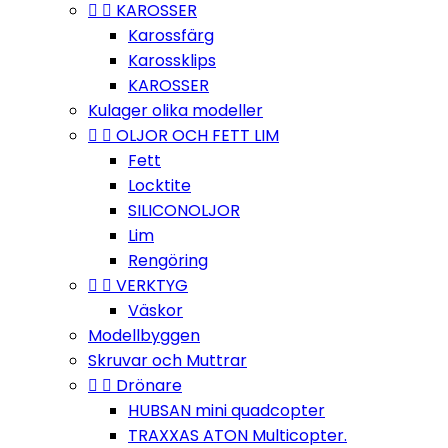


KAROSSER
Karossfärg
Karossklips
KAROSSER
Kulager olika modeller


OLJOR OCH FETT LIM
Fett
Locktite
SILICONOLJOR
Lim
Rengöring


VERKTYG
Väskor
Modellbyggen
Skruvar och Muttrar


Drönare
HUBSAN mini quadcopter
TRAXXAS ATON Multicopter.