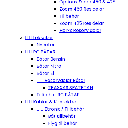
Options Zoom 450 & 425
Zoom 450 Res delar
Tillbehör
Zoom 425 Res delar
Helixx Reserv delar


Leksaker
Nyheter


RC BÅTAR
Båtar Bensin
Båtar Nitro
Båtar El


Reservdelar Båtar
TRAXXAS SPATRTAN
Tillbehör RC BÅTAR


Kablar & Kontakter


Etronix / Tillbehör
Båt tillbehör
Flyg tillbehör