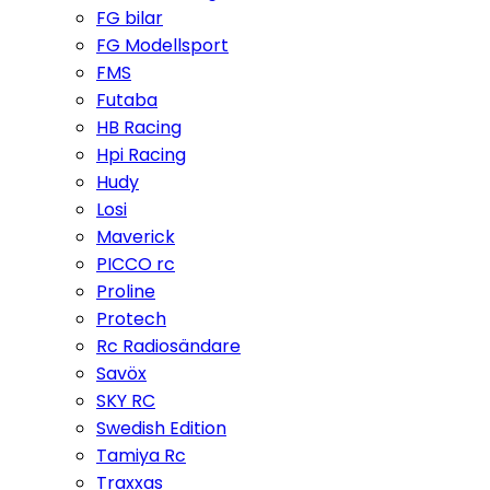
FG bilar
FG Modellsport
FMS
Futaba
HB Racing
Hpi Racing
Hudy
Losi
Maverick
PICCO rc
Proline
Protech
Rc Radiosändare
Savöx
SKY RC
Swedish Edition
Tamiya Rc
Traxxas