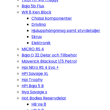
Baja 5b Flux
WR 8 Ken Block
Chassi komponenter
Drivlina
Hjulupphängninsg samt styrdetaljer
Skruv
Elektronik
MICRO RS 4
Baja Q 32 Delar och Tillbehör
Maverick Blackout 1/5 Petrol
Hpi Nitro RS 4 Evo +
HPI Savage XL
Hpi Trophy
HPI Baja 5 B
Nya Savage x
Hot Bodies Reservdelar
HB Ve 8