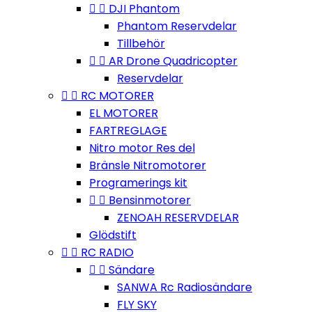


DJI Phantom
Phantom Reservdelar
Tillbehör


AR Drone Quadricopter
Reservdelar


RC MOTORER
EL MOTORER
FARTREGLAGE
Nitro motor Res del
Bränsle Nitromotorer
Programerings kit


Bensinmotorer
ZENOAH RESERVDELAR
Glödstift


RC RADIO


Sändare
SANWA Rc Radiosändare
FLY SKY