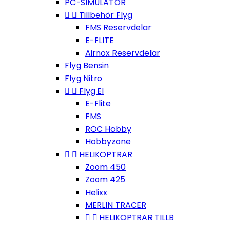
PC-SIMULATOR


Tillbehör Flyg
FMS Reservdelar
E-FLITE
Airnox Reservdelar
Flyg Bensin
Flyg Nitro


Flyg El
E-Flite
FMS
ROC Hobby
Hobbyzone


HELIKOPTRAR
Zoom 450
Zoom 425
Helixx
MERLIN TRACER


HELIKOPTRAR TILLB