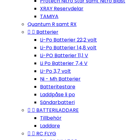
Protech Nitro Star samt Nitro Blast
XRAY Reservdelar
TAMIYA
Quantum R samt RX


Batterier
Li-Po Batterier 22,2 volt
Li-Po Batterier 14,8 volt
Li-PO Batterier 11,1 V
Li Po Batterier 7,4 V
Li-Po 3,7 volt
Ni - Mh Batterier
Batteritestare
Laddpåse li po
Sändarbatteri


BATTERILADDARE
Tillbehör
Laddare


RC FLYG