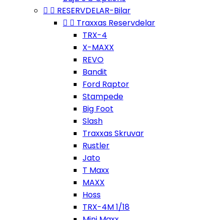


RESERVDELAR-Bilar


Traxxas Reservdelar
TRX-4
X-MAXX
REVO
Bandit
Ford Raptor
Stampede
Big Foot
Slash
Traxxas Skruvar
Rustler
Jato
T Maxx
MAXX
Hoss
TRX-4M 1/18
Mini Maxx