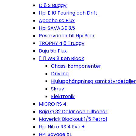
D 8 S Buggy
Hpi E 10 Touring och Drift
Apache sc Flux
Hpi SAVAGE 3,5
Reservdelar till Hpi Bilar
TROPHY 4,6 Truggy
Baja 5b Flux


WR 8 Ken Block
Chassi komponenter
Drivlina
Hjulupphängninsg samt styrdetaljer
Skruv
Elektronik
MICRO RS 4
Baja Q 32 Delar och Tillbehör
Maverick Blackout 1/5 Petrol
Hpi Nitro RS 4 Evo +
HPI Savage XL