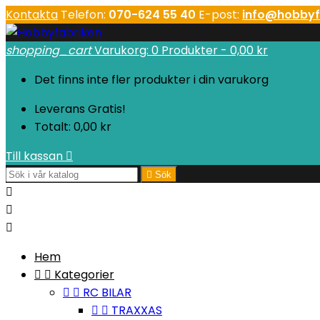
Kontakta
Telefon:
070-624 55 40
E-post:
info@hobbyf
shopping_cart
Varukorg:
0
Produkter - 0,00 kr
Det finns inte fler produkter i din varukorg
Leverans
Gratis!
Totalt:
0,00 kr
Till kassan


Sök



Hem


Kategorier


RC BILAR


TRAXXAS