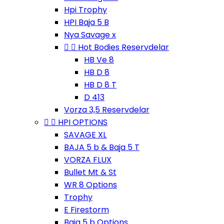
Hpi Trophy
HPI Baja 5 B
Nya Savage x


Hot Bodies Reservdelar
HB Ve 8
HB D 8
HB D 8 T
D 413
Vorza 3,5 Reservdelar


HPI OPTIONS
SAVAGE XL
BAJA 5 b & Baja 5 T
VORZA FLUX
Bullet Mt & St
WR 8 Options
Trophy
E Firestorm
Baja 5 b Options