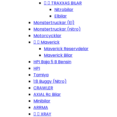


TRAXXAS BILAR
Nitrobilar
Elbilar
Monstertruckar (El)
Monstertruckar (nitro)
Motorcycklar


Maverick
Maverick Reservdelar
Maverick Bilar
HPI Baja 5 B Bensin
HPI
Tamiya
1:8 Buggy (Nitro)
CRAWLER
AXIAL Rc Bilar
Minibilar
ARRMA


XRAY