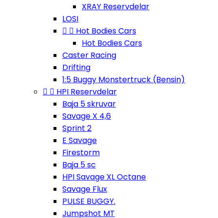
XRAY Reservdelar
LOSI


Hot Bodies Cars
Hot Bodies Cars
Caster Racing
Drifting
1:5 Buggy Monstertruck (Bensin)


HPI Reservdelar
Baja 5 skruvar
Savage X 4,6
Sprint 2
E Savage
Firestorm
Baja 5 sc
HPI Savage XL Octane
Savage Flux
PULSE BUGGY.
Jumpshot MT