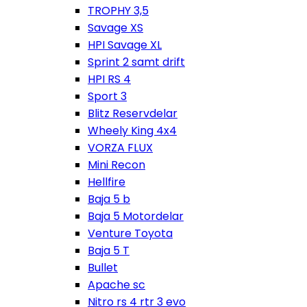
TROPHY 3,5
Savage XS
HPI Savage XL
Sprint 2 samt drift
HPI RS 4
Sport 3
Blitz Reservdelar
Wheely King 4x4
VORZA FLUX
Mini Recon
Hellfire
Baja 5 b
Baja 5 Motordelar
Venture Toyota
Baja 5 T
Bullet
Apache sc
Nitro rs 4 rtr 3 evo