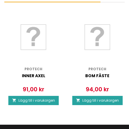
PROTECH
PROTECH
INNER AXEL
BOM FÄSTE
91,00 kr
94,00 kr
Pris
Pris
Lägg till i varukorgen
Lägg till i varukorgen

