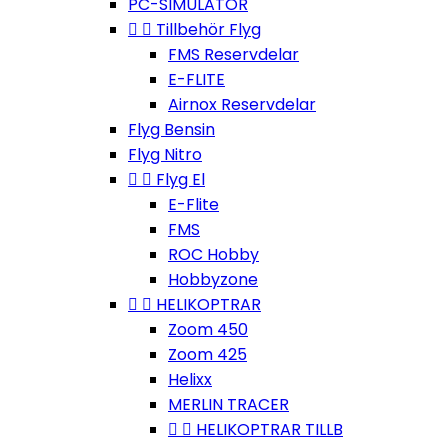
PC-SIMULATOR


Tillbehör Flyg
FMS Reservdelar
E-FLITE
Airnox Reservdelar
Flyg Bensin
Flyg Nitro


Flyg El
E-Flite
FMS
ROC Hobby
Hobbyzone


HELIKOPTRAR
Zoom 450
Zoom 425
Helixx
MERLIN TRACER


HELIKOPTRAR TILLB