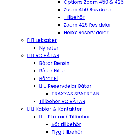
Options Zoom 450 & 425
Zoom 450 Res delar
Tillbehör
Zoom 425 Res delar
Helixx Reserv delar


Leksaker
Nyheter


RC BÅTAR
Båtar Bensin
Båtar Nitro
Båtar El


Reservdelar Båtar
TRAXXAS SPATRTAN
Tillbehör RC BÅTAR


Kablar & Kontakter


Etronix / Tillbehör
Båt tillbehör
Flyg tillbehör