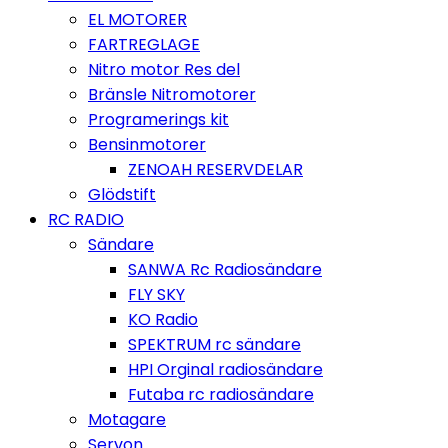
EL MOTORER
FARTREGLAGE
Nitro motor Res del
Bränsle Nitromotorer
Programerings kit
Bensinmotorer
ZENOAH RESERVDELAR
Glödstift
RC RADIO
Sändare
SANWA Rc Radiosändare
FLY SKY
KO Radio
SPEKTRUM rc sändare
HPI Orginal radiosändare
Futaba rc radiosändare
Motagare
Servon