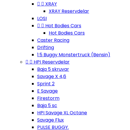


XRAY
XRAY Reservdelar
LOSI


Hot Bodies Cars
Hot Bodies Cars
Caster Racing
Drifting
1:5 Buggy Monstertruck (Bensin)


HPI Reservdelar
Baja 5 skruvar
Savage X 4,6
Sprint 2
E Savage
Firestorm
Baja 5 sc
HPI Savage XL Octane
Savage Flux
PULSE BUGGY.