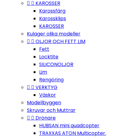


KAROSSER
Karossfärg
Karossklips
KAROSSER
Kulager olika modeller


OLJOR OCH FETT LIM
Fett
Locktite
SILICONOLJOR
Lim
Rengöring


VERKTYG
Väskor
Modellbyggen
Skruvar och Muttrar


Drönare
HUBSAN mini quadcopter
TRAXXAS ATON Multicopter.