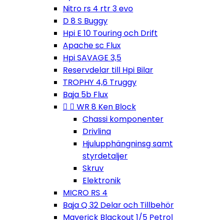
Nitro rs 4 rtr 3 evo
D 8 S Buggy
Hpi E 10 Touring och Drift
Apache sc Flux
Hpi SAVAGE 3,5
Reservdelar till Hpi Bilar
TROPHY 4,6 Truggy
Baja 5b Flux


WR 8 Ken Block
Chassi komponenter
Drivlina
Hjulupphängninsg samt
styrdetaljer
Skruv
Elektronik
MICRO RS 4
Baja Q 32 Delar och Tillbehör
Maverick Blackout 1/5 Petrol