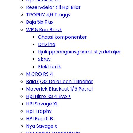
Reservdelar till Hpi Bilar
TROPHY 4,6 Truggy
Baja 5b Flux
WR 8 Ken Block
Chassi komponenter
Drivlina
Hjulupphängninsg samt styrdetaljer
Skruv
Elektronik
MICRO RS 4
Baja Q 32 Delar och Tillbehör
Maverick Blackout 1/5 Petrol
Hpi Nitro RS 4 Evo +
HPI Savage XL
Hpi Trophy
HPI Baja 5 B
Nya Savage x