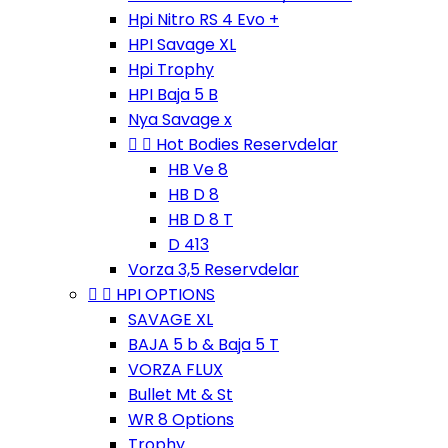
Hpi Nitro RS 4 Evo +
HPI Savage XL
Hpi Trophy
HPI Baja 5 B
Nya Savage x


Hot Bodies Reservdelar
HB Ve 8
HB D 8
HB D 8 T
D 413
Vorza 3,5 Reservdelar


HPI OPTIONS
SAVAGE XL
BAJA 5 b & Baja 5 T
VORZA FLUX
Bullet Mt & St
WR 8 Options
Trophy