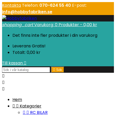
Kontakta
Telefon:
070-624 55 40
E-post:
info@hobbyfabriken.se
shopping_cart
Varukorg:
0
Produkter - 0,00 kr
Det finns inte fler produkter i din varukorg
Leverans
Gratis!
Totalt:
0,00 kr
Till kassan


Sök



Hem


Kategorier


RC BILAR