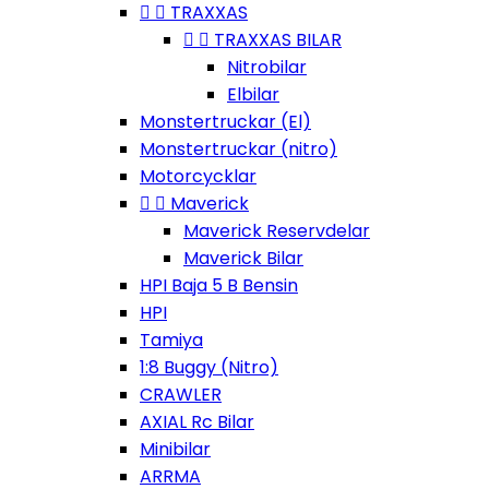


TRAXXAS


TRAXXAS BILAR
Nitrobilar
Elbilar
Monstertruckar (El)
Monstertruckar (nitro)
Motorcycklar


Maverick
Maverick Reservdelar
Maverick Bilar
HPI Baja 5 B Bensin
HPI
Tamiya
1:8 Buggy (Nitro)
CRAWLER
AXIAL Rc Bilar
Minibilar
ARRMA