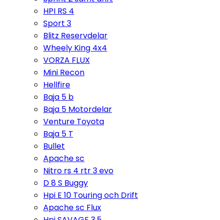
HPI RS 4
Sport 3
Blitz Reservdelar
Wheely King 4x4
VORZA FLUX
Mini Recon
Hellfire
Baja 5 b
Baja 5 Motordelar
Venture Toyota
Baja 5 T
Bullet
Apache sc
Nitro rs 4 rtr 3 evo
D 8 S Buggy
Hpi E 10 Touring och Drift
Apache sc Flux
Hpi SAVAGE 3,5