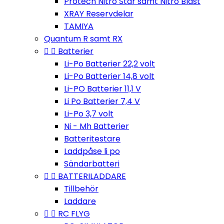
Protech Nitro Star samt Nitro Blast
XRAY Reservdelar
TAMIYA
Quantum R samt RX


Batterier
Li-Po Batterier 22,2 volt
Li-Po Batterier 14,8 volt
Li-PO Batterier 11,1 V
Li Po Batterier 7,4 V
Li-Po 3,7 volt
Ni - Mh Batterier
Batteritestare
Laddpåse li po
Sändarbatteri


BATTERILADDARE
Tillbehör
Laddare


RC FLYG