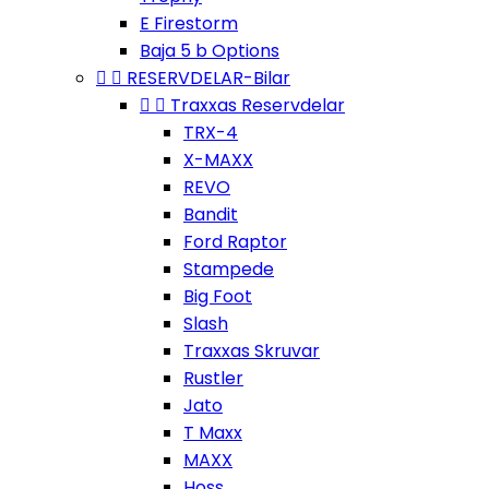
E Firestorm
Baja 5 b Options


RESERVDELAR-Bilar


Traxxas Reservdelar
TRX-4
X-MAXX
REVO
Bandit
Ford Raptor
Stampede
Big Foot
Slash
Traxxas Skruvar
Rustler
Jato
T Maxx
MAXX
Hoss