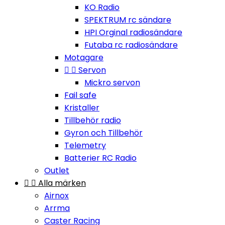
KO Radio
SPEKTRUM rc sändare
HPI Orginal radiosändare
Futaba rc radiosändare
Motagare


Servon
Mickro servon
Fail safe
Kristaller
Tillbehör radio
Gyron och Tillbehör
Telemetry
Batterier RC Radio
Outlet


Alla märken
Airnox
Arrma
Caster Racing