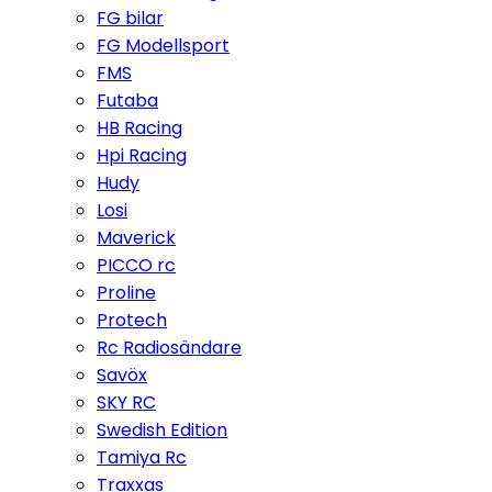
FG bilar
FG Modellsport
FMS
Futaba
HB Racing
Hpi Racing
Hudy
Losi
Maverick
PICCO rc
Proline
Protech
Rc Radiosändare
Savöx
SKY RC
Swedish Edition
Tamiya Rc
Traxxas