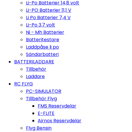
Li-Po Batterier 14,8 volt
Li-PO Batterier 11,1 V
Li Po Batterier 7,4 V
Li-Po 3,7 volt
Ni - Mh Batterier
Batteritestare
Laddpåse li po
Sändarbatteri
BATTERILADDARE
Tillbehör
Laddare
RC FLYG
PC-SIMULATOR
Tillbehör Flyg
FMS Reservdelar
E-FLITE
Airnox Reservdelar
Flyg Bensin