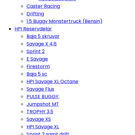
Caster Racing
Drifting
1:5 Buggy Monstertruck (Bensin)
HPI Reservdelar
Baja 5 skruvar
Savage X 4,6
Sprint 2
E Savage
Firestorm
Baja 5 sc
HPI Savage XL Octane
Savage Flux
PULSE BUGGY.
Jumpshot MT
TROPHY 3,5
Savage XS
HPI Savage XL
Sprint 2 samt drift