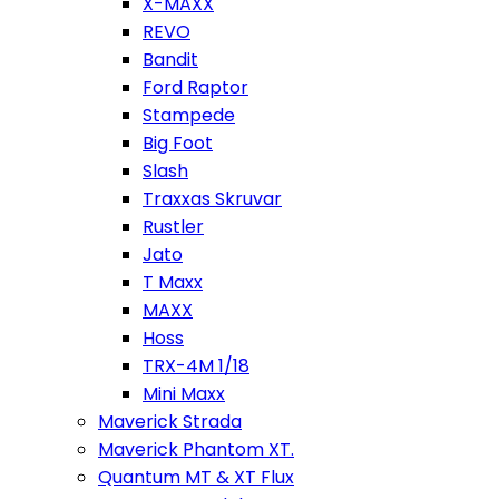
X-MAXX
REVO
Bandit
Ford Raptor
Stampede
Big Foot
Slash
Traxxas Skruvar
Rustler
Jato
T Maxx
MAXX
Hoss
TRX-4M 1/18
Mini Maxx
Maverick Strada
Maverick Phantom XT.
Quantum MT & XT Flux