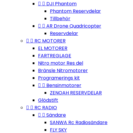


DJI Phantom
Phantom Reservdelar
Tillbehör


AR Drone Quadricopter
Reservdelar


RC MOTORER
EL MOTORER
FARTREGLAGE
Nitro motor Res del
Bränsle Nitromotorer
Programerings kit


Bensinmotorer
ZENOAH RESERVDELAR
Glödstift


RC RADIO


Sändare
SANWA Rc Radiosändare
FLY SKY