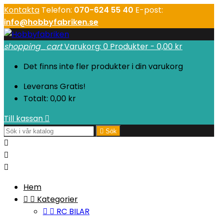
Kontakta
Telefon:
070-624 55 40
E-post:
info@hobbyfabriken.se
shopping_cart
Varukorg:
0
Produkter - 0,00 kr
Det finns inte fler produkter i din varukorg
Leverans
Gratis!
Totalt:
0,00 kr
Till kassan


Sök



Hem


Kategorier


RC BILAR