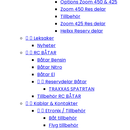
Options Zoom 450 & 425
Zoom 450 Res delar
Tillbehör
Zoom 425 Res delar
Helixx Reserv delar


Leksaker
Nyheter


RC BÅTAR
Båtar Bensin
Båtar Nitro
Båtar El


Reservdelar Båtar
TRAXXAS SPATRTAN
Tillbehör RC BÅTAR


Kablar & Kontakter


Etronix / Tillbehör
Båt tillbehör
Flyg tillbehör