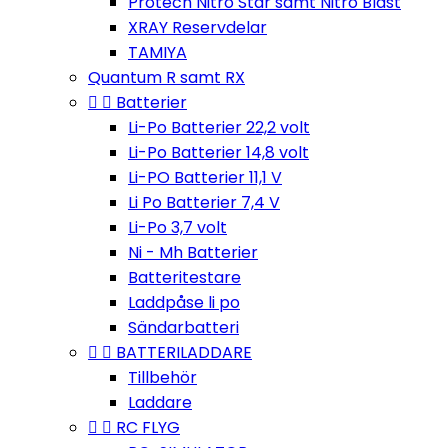
Protech Nitro Star samt Nitro Blast
XRAY Reservdelar
TAMIYA
Quantum R samt RX


Batterier
Li-Po Batterier 22,2 volt
Li-Po Batterier 14,8 volt
Li-PO Batterier 11,1 V
Li Po Batterier 7,4 V
Li-Po 3,7 volt
Ni - Mh Batterier
Batteritestare
Laddpåse li po
Sändarbatteri


BATTERILADDARE
Tillbehör
Laddare


RC FLYG