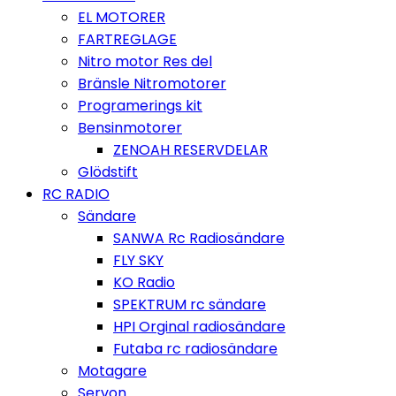
EL MOTORER
FARTREGLAGE
Nitro motor Res del
Bränsle Nitromotorer
Programerings kit
Bensinmotorer
ZENOAH RESERVDELAR
Glödstift
RC RADIO
Sändare
SANWA Rc Radiosändare
FLY SKY
KO Radio
SPEKTRUM rc sändare
HPI Orginal radiosändare
Futaba rc radiosändare
Motagare
Servon