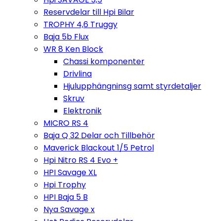
Reservdelar till Hpi Bilar
TROPHY 4,6 Truggy
Baja 5b Flux
WR 8 Ken Block
Chassi komponenter
Drivlina
Hjulupphängninsg samt styrdetaljer
Skruv
Elektronik
MICRO RS 4
Baja Q 32 Delar och Tillbehör
Maverick Blackout 1/5 Petrol
Hpi Nitro RS 4 Evo +
HPI Savage XL
Hpi Trophy
HPI Baja 5 B
Nya Savage x