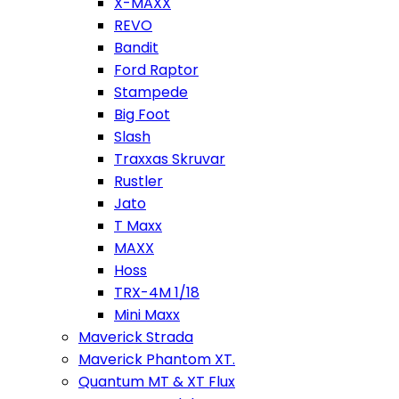
X-MAXX
REVO
Bandit
Ford Raptor
Stampede
Big Foot
Slash
Traxxas Skruvar
Rustler
Jato
T Maxx
MAXX
Hoss
TRX-4M 1/18
Mini Maxx
Maverick Strada
Maverick Phantom XT.
Quantum MT & XT Flux