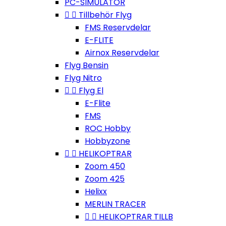
PC-SIMULATOR


Tillbehör Flyg
FMS Reservdelar
E-FLITE
Airnox Reservdelar
Flyg Bensin
Flyg Nitro


Flyg El
E-Flite
FMS
ROC Hobby
Hobbyzone


HELIKOPTRAR
Zoom 450
Zoom 425
Helixx
MERLIN TRACER


HELIKOPTRAR TILLB