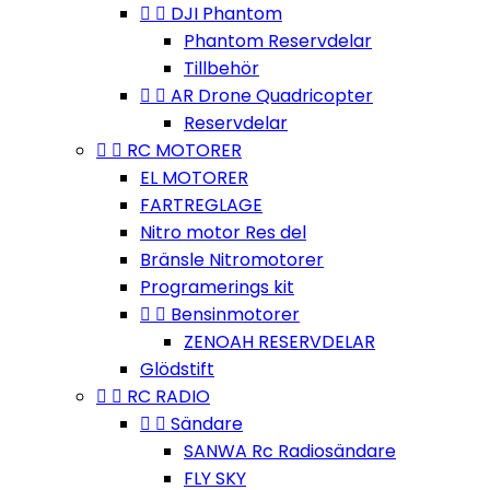


DJI Phantom
Phantom Reservdelar
Tillbehör


AR Drone Quadricopter
Reservdelar


RC MOTORER
EL MOTORER
FARTREGLAGE
Nitro motor Res del
Bränsle Nitromotorer
Programerings kit


Bensinmotorer
ZENOAH RESERVDELAR
Glödstift


RC RADIO


Sändare
SANWA Rc Radiosändare
FLY SKY