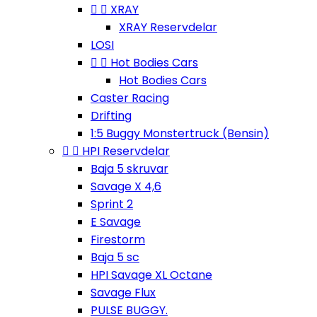


XRAY
XRAY Reservdelar
LOSI


Hot Bodies Cars
Hot Bodies Cars
Caster Racing
Drifting
1:5 Buggy Monstertruck (Bensin)


HPI Reservdelar
Baja 5 skruvar
Savage X 4,6
Sprint 2
E Savage
Firestorm
Baja 5 sc
HPI Savage XL Octane
Savage Flux
PULSE BUGGY.