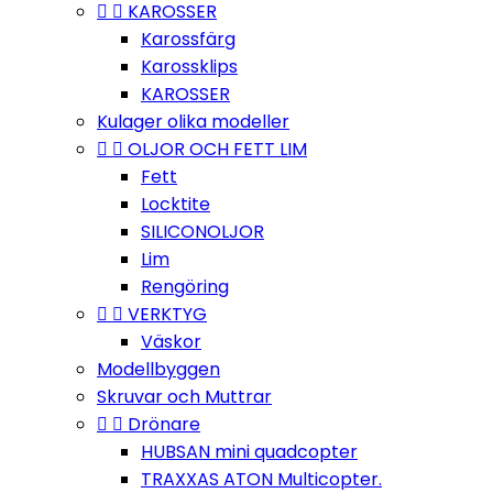


KAROSSER
Karossfärg
Karossklips
KAROSSER
Kulager olika modeller


OLJOR OCH FETT LIM
Fett
Locktite
SILICONOLJOR
Lim
Rengöring


VERKTYG
Väskor
Modellbyggen
Skruvar och Muttrar


Drönare
HUBSAN mini quadcopter
TRAXXAS ATON Multicopter.