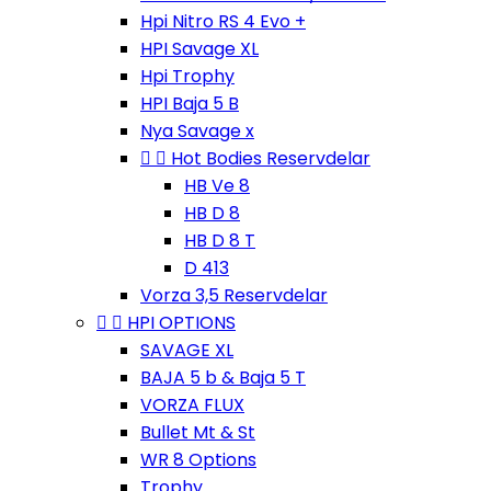
Hpi Nitro RS 4 Evo +
HPI Savage XL
Hpi Trophy
HPI Baja 5 B
Nya Savage x


Hot Bodies Reservdelar
HB Ve 8
HB D 8
HB D 8 T
D 413
Vorza 3,5 Reservdelar


HPI OPTIONS
SAVAGE XL
BAJA 5 b & Baja 5 T
VORZA FLUX
Bullet Mt & St
WR 8 Options
Trophy