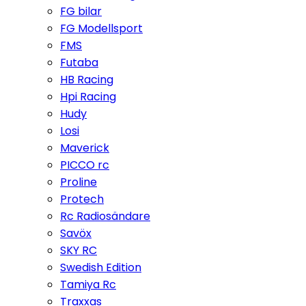
FG bilar
FG Modellsport
FMS
Futaba
HB Racing
Hpi Racing
Hudy
Losi
Maverick
PICCO rc
Proline
Protech
Rc Radiosändare
Savöx
SKY RC
Swedish Edition
Tamiya Rc
Traxxas