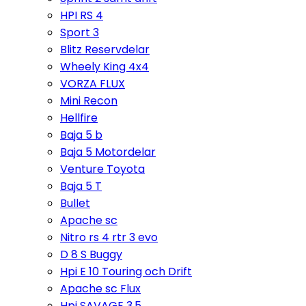
HPI RS 4
Sport 3
Blitz Reservdelar
Wheely King 4x4
VORZA FLUX
Mini Recon
Hellfire
Baja 5 b
Baja 5 Motordelar
Venture Toyota
Baja 5 T
Bullet
Apache sc
Nitro rs 4 rtr 3 evo
D 8 S Buggy
Hpi E 10 Touring och Drift
Apache sc Flux
Hpi SAVAGE 3,5