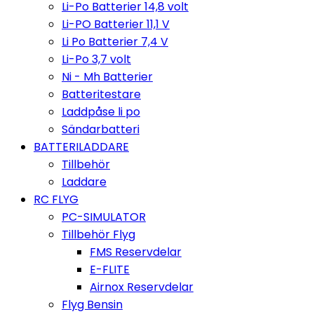
Li-Po Batterier 14,8 volt
Li-PO Batterier 11,1 V
Li Po Batterier 7,4 V
Li-Po 3,7 volt
Ni - Mh Batterier
Batteritestare
Laddpåse li po
Sändarbatteri
BATTERILADDARE
Tillbehör
Laddare
RC FLYG
PC-SIMULATOR
Tillbehör Flyg
FMS Reservdelar
E-FLITE
Airnox Reservdelar
Flyg Bensin