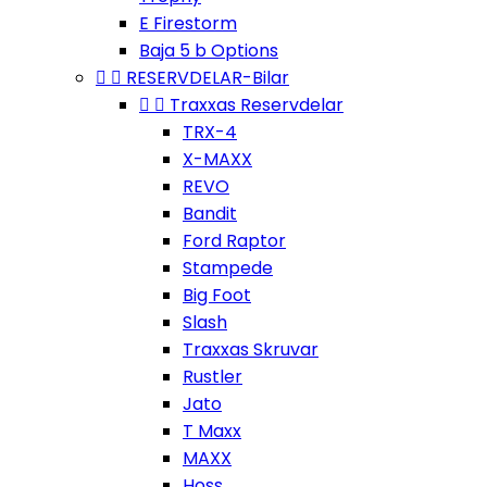
E Firestorm
Baja 5 b Options


RESERVDELAR-Bilar


Traxxas Reservdelar
TRX-4
X-MAXX
REVO
Bandit
Ford Raptor
Stampede
Big Foot
Slash
Traxxas Skruvar
Rustler
Jato
T Maxx
MAXX
Hoss