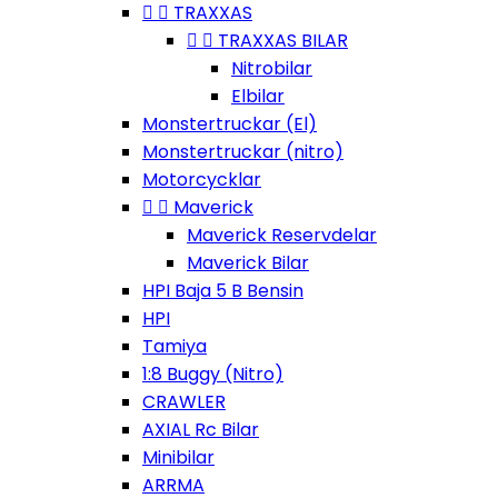


TRAXXAS


TRAXXAS BILAR
Nitrobilar
Elbilar
Monstertruckar (El)
Monstertruckar (nitro)
Motorcycklar


Maverick
Maverick Reservdelar
Maverick Bilar
HPI Baja 5 B Bensin
HPI
Tamiya
1:8 Buggy (Nitro)
CRAWLER
AXIAL Rc Bilar
Minibilar
ARRMA