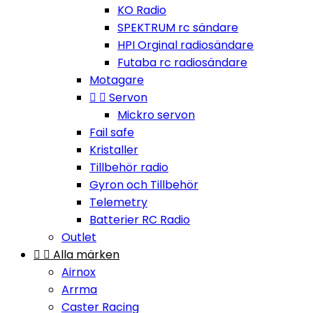
KO Radio
SPEKTRUM rc sändare
HPI Orginal radiosändare
Futaba rc radiosändare
Motagare


Servon
Mickro servon
Fail safe
Kristaller
Tillbehör radio
Gyron och Tillbehör
Telemetry
Batterier RC Radio
Outlet


Alla märken
Airnox
Arrma
Caster Racing