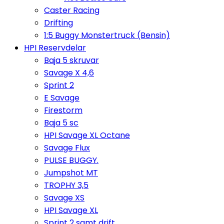
Caster Racing
Drifting
1:5 Buggy Monstertruck (Bensin)
HPI Reservdelar
Baja 5 skruvar
Savage X 4,6
Sprint 2
E Savage
Firestorm
Baja 5 sc
HPI Savage XL Octane
Savage Flux
PULSE BUGGY.
Jumpshot MT
TROPHY 3,5
Savage XS
HPI Savage XL
Sprint 2 samt drift