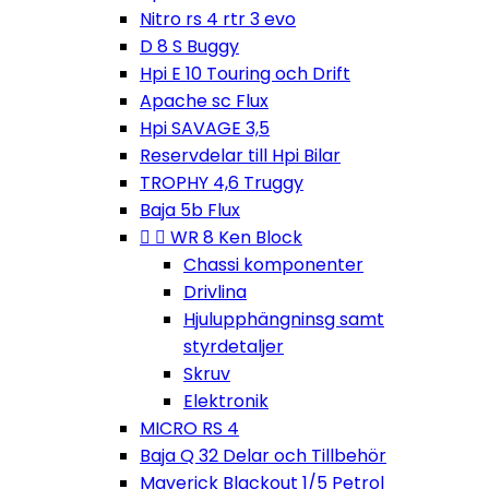
Nitro rs 4 rtr 3 evo
D 8 S Buggy
Hpi E 10 Touring och Drift
Apache sc Flux
Hpi SAVAGE 3,5
Reservdelar till Hpi Bilar
TROPHY 4,6 Truggy
Baja 5b Flux


WR 8 Ken Block
Chassi komponenter
Drivlina
Hjulupphängninsg samt
styrdetaljer
Skruv
Elektronik
MICRO RS 4
Baja Q 32 Delar och Tillbehör
Maverick Blackout 1/5 Petrol