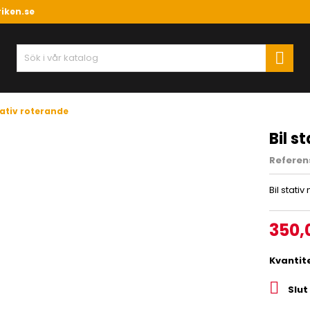
iken.se

tativ roterande
Bil s
Referen
Bil stati
350,
Kvantit

Slut 