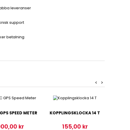
abba leveranser
knisk support
ker betalning
<
>
 GPS SPEED METER
KOPPLINGSKLOCKA 14 T
00,00 kr
155,00 kr
1
ris
Pris
Pr