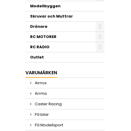
Modellbyggen
Skruvar och Muttrar
Drönare
RC MOTORER
RC RADIO
Outlet
VARUMÄRKEN
Airnox
Arrma
Caster Racing
FG bilar
FG Modellsport