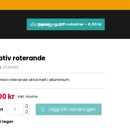
shopping_cart
Varukorg:
0
Produkter - 0,00 kr
tativ roterande
s
2030090
v med roterande skiva helt i alluminium.
00 kr
Inkl. moms
Lägg till i varukorgen
et

i lager