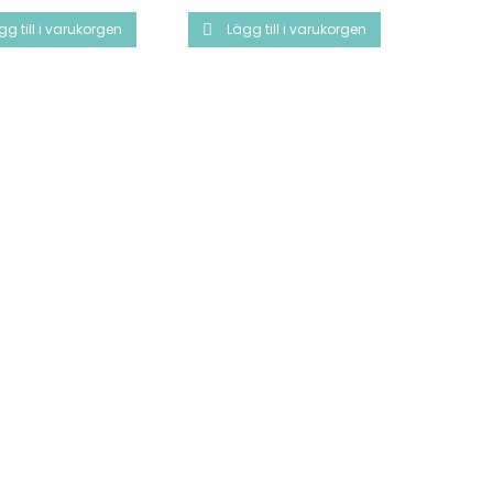
gg till i varukorgen
Lägg till i varukorgen
Läg

