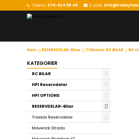
Telefon:
070-624 55 40
E-post:
info@hobbyfabr
Hem
RESERVDELAR-Bilar
Tillbehör RC BILAR
Bil s
KATEGORIER
RC BILAR
HPI Reservdelar
HPI OPTIONS
RESERVDELAR-Bilar
Traxxas Reservdelar
Maverick Strada
Maverick Phantom XT.