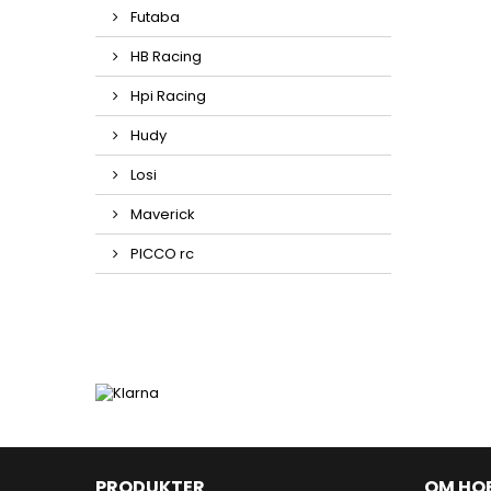
Futaba
HB Racing
Hpi Racing
Hudy
Losi
Maverick
PICCO rc
PRODUKTER
OM HO