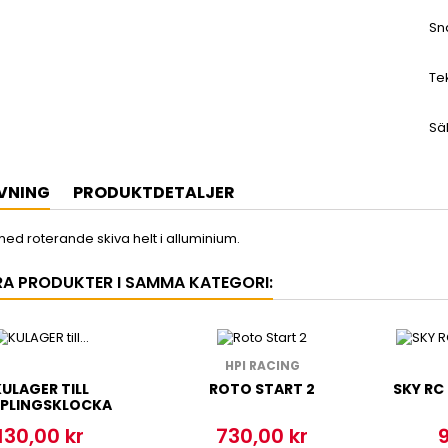
Sn
Te
Sä
VNING
PRODUKTDETALJER
v med roterande skiva helt i alluminium.
RA PRODUKTER I SAMMA KATEGORI:
HPI RACING
ULAGER TILL
ROTO START 2
SKY RC
PLINGSKLOCKA
5X10X4MM
130,00 kr
730,00 kr
9
Pris
Pris
P