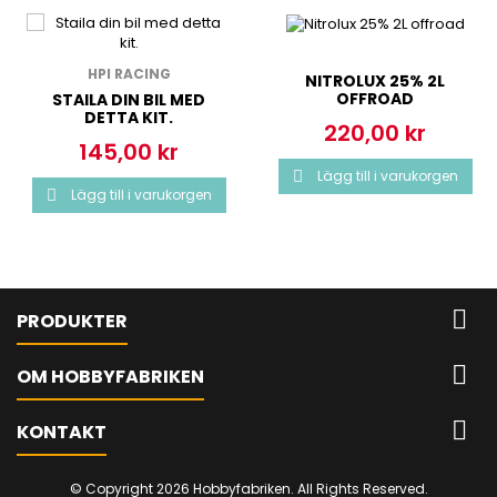
HPI RACING
NITROLUX 25% 2L
OFFROAD
STAILA DIN BIL MED
DETTA KIT.
220,00 kr
Pris
145,00 kr
Pris
Lägg till i varukorgen

Lägg till i varukorgen


PRODUKTER

OM HOBBYFABRIKEN

KONTAKT
© Copyright 2026 Hobbyfabriken. All Rights Reserved.