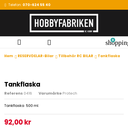
Telefon:
070-624 55 40
0


shoppin
Hem
RESERVDELAR-Bilar
Tillbehör RC BILAR
Tankflaska
Tankflaska
Referens
0416
Varumärke
Protech
Tankflaska 500 ml.
92,00 kr