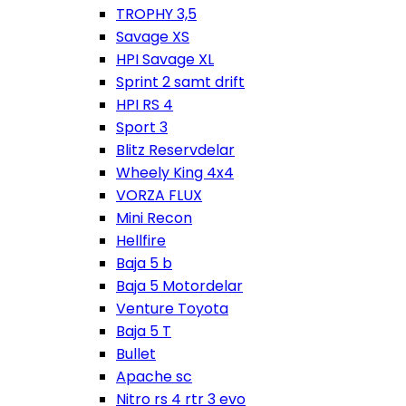
TROPHY 3,5
Savage XS
HPI Savage XL
Sprint 2 samt drift
HPI RS 4
Sport 3
Blitz Reservdelar
Wheely King 4x4
VORZA FLUX
Mini Recon
Hellfire
Baja 5 b
Baja 5 Motordelar
Venture Toyota
Baja 5 T
Bullet
Apache sc
Nitro rs 4 rtr 3 evo