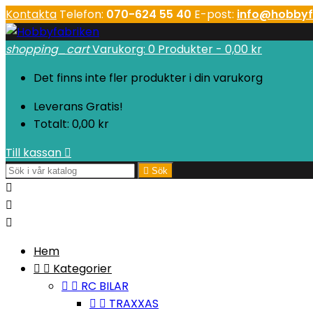
Kontakta
Telefon:
070-624 55 40
E-post:
info@hobbyf
shopping_cart
Varukorg:
0
Produkter - 0,00 kr
Det finns inte fler produkter i din varukorg
Leverans
Gratis!
Totalt:
0,00 kr
Till kassan


Sök



Hem


Kategorier


RC BILAR


TRAXXAS