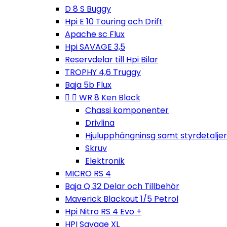
D 8 S Buggy
Hpi E 10 Touring och Drift
Apache sc Flux
Hpi SAVAGE 3,5
Reservdelar till Hpi Bilar
TROPHY 4,6 Truggy
Baja 5b Flux


WR 8 Ken Block
Chassi komponenter
Drivlina
Hjulupphängninsg samt styrdetaljer
Skruv
Elektronik
MICRO RS 4
Baja Q 32 Delar och Tillbehör
Maverick Blackout 1/5 Petrol
Hpi Nitro RS 4 Evo +
HPI Savage XL