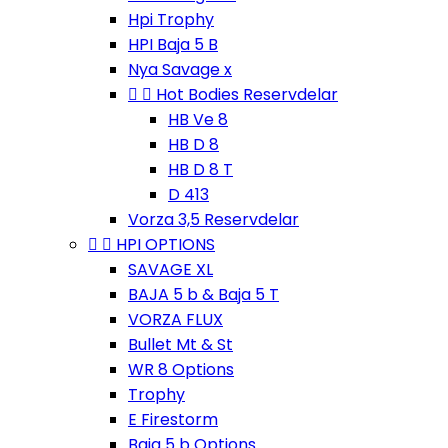
Hpi Trophy
HPI Baja 5 B
Nya Savage x


Hot Bodies Reservdelar
HB Ve 8
HB D 8
HB D 8 T
D 413
Vorza 3,5 Reservdelar


HPI OPTIONS
SAVAGE XL
BAJA 5 b & Baja 5 T
VORZA FLUX
Bullet Mt & St
WR 8 Options
Trophy
E Firestorm
Baja 5 b Options