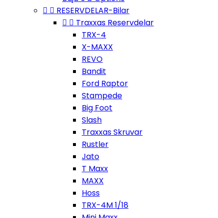


RESERVDELAR-Bilar


Traxxas Reservdelar
TRX-4
X-MAXX
REVO
Bandit
Ford Raptor
Stampede
Big Foot
Slash
Traxxas Skruvar
Rustler
Jato
T Maxx
MAXX
Hoss
TRX-4M 1/18
Mini Maxx