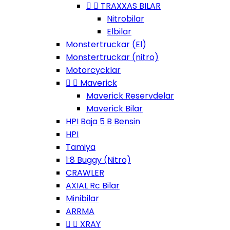


TRAXXAS BILAR
Nitrobilar
Elbilar
Monstertruckar (El)
Monstertruckar (nitro)
Motorcycklar


Maverick
Maverick Reservdelar
Maverick Bilar
HPI Baja 5 B Bensin
HPI
Tamiya
1:8 Buggy (Nitro)
CRAWLER
AXIAL Rc Bilar
Minibilar
ARRMA


XRAY