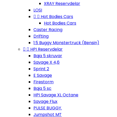
XRAY Reservdelar
LOSI


Hot Bodies Cars
Hot Bodies Cars
Caster Racing
Drifting
1:5 Buggy Monstertruck (Bensin)


HPI Reservdelar
Baja 5 skruvar
Savage X 4,6
Sprint 2
E Savage
Firestorm
Baja 5 sc
HPI Savage XL Octane
Savage Flux
PULSE BUGGY.
Jumpshot MT