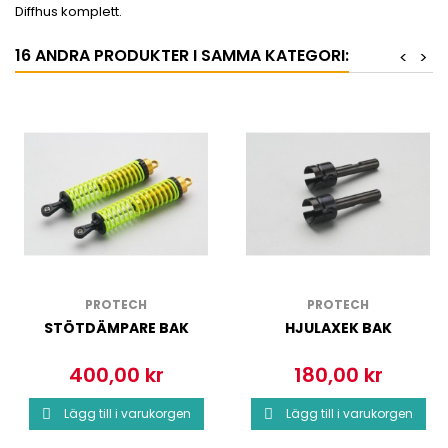
Diffhus komplett.
16 ANDRA PRODUKTER I SAMMA KATEGORI:
<
>
PROTECH
PROTECH
STÖTDÄMPARE BAK
HJULAXEK BAK
400,00 kr
180,00 kr
Pris
Pris
Lägg till i varukorgen
Lägg till i varukorgen

