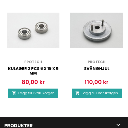
PROTECH
PROTECH
KULAGER 2 PCS 6 X 19 X 5
SVÄNGHJUL
MM
80,00 kr
110,00 kr
Pris
Pris
Lägg till i varukorgen
Lägg till i varukorgen



PRODUKTER