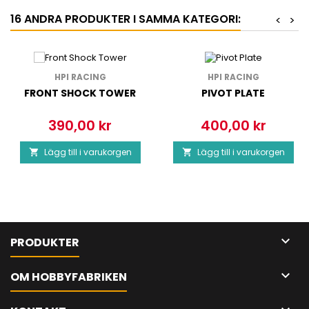
16 ANDRA PRODUKTER I SAMMA KATEGORI:
<
>
HPI RACING
HPI RACING
FRONT SHOCK TOWER
PIVOT PLATE
390,00 kr
400,00 kr
Pris
Pris
Lägg till i varukorgen
Lägg till i varukorgen



PRODUKTER

OM HOBBYFABRIKEN