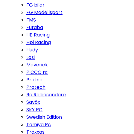
FG bilar
FG Modellsport
FMS
Futaba
HB Racing
Hpi Racing
Hudy
Losi
Maverick
PICCO rc
Proline
Protech
Rc Radiosändare
Savöx
SKY RC
Swedish Edition
Tamiya Rc
Traxxas