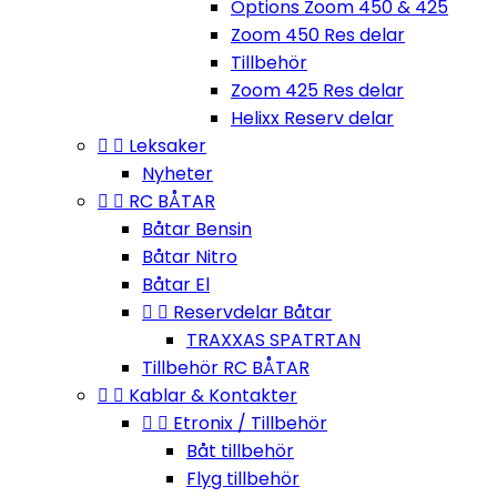
Options Zoom 450 & 425
Zoom 450 Res delar
Tillbehör
Zoom 425 Res delar
Helixx Reserv delar


Leksaker
Nyheter


RC BÅTAR
Båtar Bensin
Båtar Nitro
Båtar El


Reservdelar Båtar
TRAXXAS SPATRTAN
Tillbehör RC BÅTAR


Kablar & Kontakter


Etronix / Tillbehör
Båt tillbehör
Flyg tillbehör