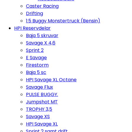
Caster Racing
Drifting
1:5 Buggy Monstertruck (Bensin)
HPI Reservdelar
Baja 5 skruvar
Savage X 4,6
Sprint 2
E Savage
Firestorm
Baja 5 sc
HPI Savage XL Octane
Savage Flux
PULSE BUGGY.
Jumpshot MT
TROPHY 3,5
Savage XS
HPI Savage XL
Sprint 2 samt drift