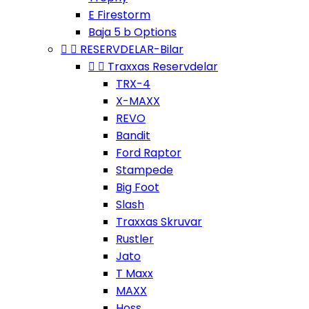
E Firestorm
Baja 5 b Options


RESERVDELAR-Bilar


Traxxas Reservdelar
TRX-4
X-MAXX
REVO
Bandit
Ford Raptor
Stampede
Big Foot
Slash
Traxxas Skruvar
Rustler
Jato
T Maxx
MAXX
Hoss