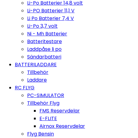
Li-Po Batterier 14,8 volt
Li-PO Batterier 11,1 V
Li Po Batterier 7,4 V
Li-Po 3,7 volt
Ni - Mh Batterier
Batteritestare
Laddpåse li po
Sändarbatteri
BATTERILADDARE
Tillbehör
Laddare
RC FLYG
PC-SIMULATOR
Tillbehör Flyg
FMS Reservdelar
E-FLITE
Airnox Reservdelar
Flyg Bensin