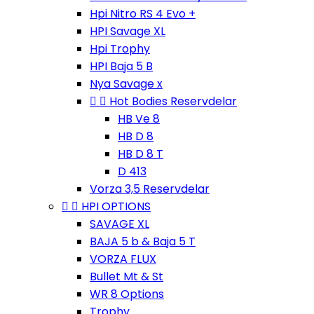
Hpi Nitro RS 4 Evo +
HPI Savage XL
Hpi Trophy
HPI Baja 5 B
Nya Savage x


Hot Bodies Reservdelar
HB Ve 8
HB D 8
HB D 8 T
D 413
Vorza 3,5 Reservdelar


HPI OPTIONS
SAVAGE XL
BAJA 5 b & Baja 5 T
VORZA FLUX
Bullet Mt & St
WR 8 Options
Trophy