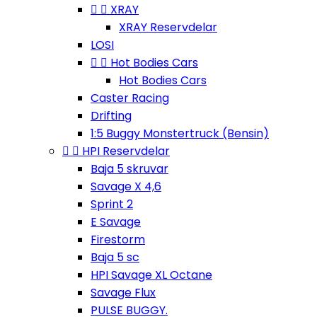


XRAY
XRAY Reservdelar
LOSI


Hot Bodies Cars
Hot Bodies Cars
Caster Racing
Drifting
1:5 Buggy Monstertruck (Bensin)


HPI Reservdelar
Baja 5 skruvar
Savage X 4,6
Sprint 2
E Savage
Firestorm
Baja 5 sc
HPI Savage XL Octane
Savage Flux
PULSE BUGGY.