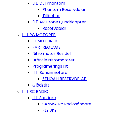


DJI Phantom
Phantom Reservdelar
Tillbehör


AR Drone Quadricopter
Reservdelar


RC MOTORER
EL MOTORER
FARTREGLAGE
Nitro motor Res del
Bränsle Nitromotorer
Programerings kit


Bensinmotorer
ZENOAH RESERVDELAR
Glödstift


RC RADIO


Sändare
SANWA Rc Radiosändare
FLY SKY