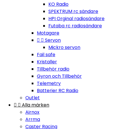
KO Radio
SPEKTRUM rc sändare
HPI Orginal radiosändare
Futaba rc radiosändare
Motagare


Servon
Mickro servon
Fail safe
Kristaller
Tillbehör radio
Gyron och Tillbehör
Telemetry
Batterier RC Radio
Outlet


Alla märken
Airnox
Arrma
Caster Racing