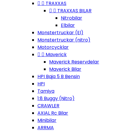


TRAXXAS


TRAXXAS BILAR
Nitrobilar
Elbilar
Monstertruckar (El)
Monstertruckar (nitro)
Motorcycklar


Maverick
Maverick Reservdelar
Maverick Bilar
HPI Baja 5 B Bensin
HPI
Tamiya
1:8 Buggy (Nitro)
CRAWLER
AXIAL Rc Bilar
Minibilar
ARRMA