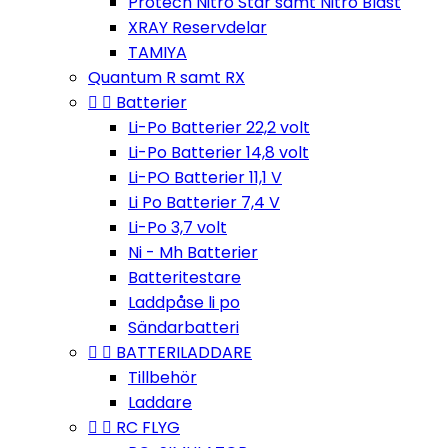
Protech Nitro Star samt Nitro Blast
XRAY Reservdelar
TAMIYA
Quantum R samt RX


Batterier
Li-Po Batterier 22,2 volt
Li-Po Batterier 14,8 volt
Li-PO Batterier 11,1 V
Li Po Batterier 7,4 V
Li-Po 3,7 volt
Ni - Mh Batterier
Batteritestare
Laddpåse li po
Sändarbatteri


BATTERILADDARE
Tillbehör
Laddare


RC FLYG