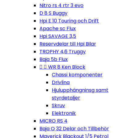
Nitro rs 4 rtr 3 evo
D 8 S Buggy
Hpi E 10 Touring och Drift
Apache sc Flux
Hpi SAVAGE 3,5
Reservdelar till Hpi Bilar
TROPHY 4,6 Truggy
Baja 5b Flux


WR 8 Ken Block
Chassi komponenter
Drivlina
Hjulupphängninsg samt
styrdetaljer
Skruv
Elektronik
MICRO RS 4
Baja Q 32 Delar och Tillbehör
Maverick Blackout 1/5 Petrol