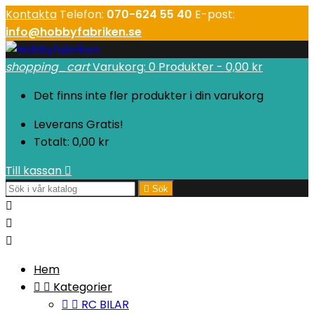
Kontakta
Telefon:
070-624 55 40
E-post:
info@hobbyfabriken.se
shopping_cart
Varukorg:
0
Produkter - 0,00 kr
Det finns inte fler produkter i din varukorg
Leverans
Gratis!
Totalt:
0,00 kr
Till kassan


Sök



Hem


Kategorier


RC BILAR