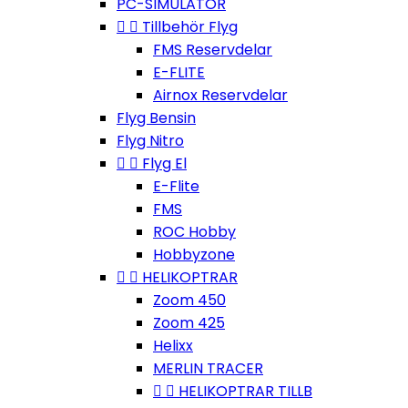
PC-SIMULATOR


Tillbehör Flyg
FMS Reservdelar
E-FLITE
Airnox Reservdelar
Flyg Bensin
Flyg Nitro


Flyg El
E-Flite
FMS
ROC Hobby
Hobbyzone


HELIKOPTRAR
Zoom 450
Zoom 425
Helixx
MERLIN TRACER


HELIKOPTRAR TILLB