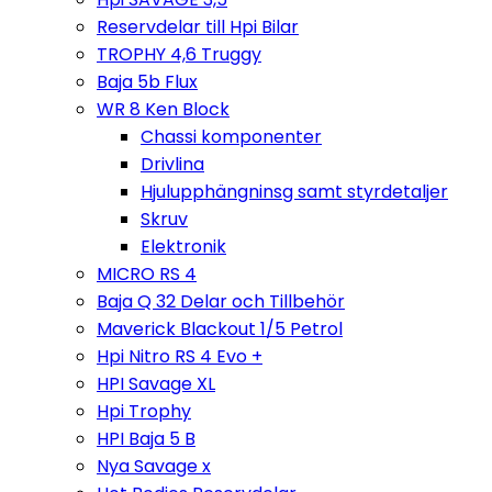
Reservdelar till Hpi Bilar
TROPHY 4,6 Truggy
Baja 5b Flux
WR 8 Ken Block
Chassi komponenter
Drivlina
Hjulupphängninsg samt styrdetaljer
Skruv
Elektronik
MICRO RS 4
Baja Q 32 Delar och Tillbehör
Maverick Blackout 1/5 Petrol
Hpi Nitro RS 4 Evo +
HPI Savage XL
Hpi Trophy
HPI Baja 5 B
Nya Savage x