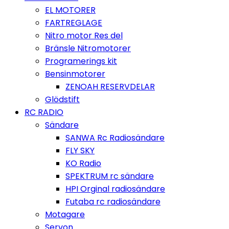
EL MOTORER
FARTREGLAGE
Nitro motor Res del
Bränsle Nitromotorer
Programerings kit
Bensinmotorer
ZENOAH RESERVDELAR
Glödstift
RC RADIO
Sändare
SANWA Rc Radiosändare
FLY SKY
KO Radio
SPEKTRUM rc sändare
HPI Orginal radiosändare
Futaba rc radiosändare
Motagare
Servon