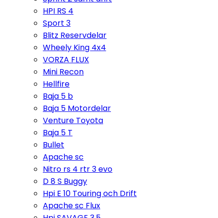
HPI RS 4
Sport 3
Blitz Reservdelar
Wheely King 4x4
VORZA FLUX
Mini Recon
Hellfire
Baja 5 b
Baja 5 Motordelar
Venture Toyota
Baja 5 T
Bullet
Apache sc
Nitro rs 4 rtr 3 evo
D 8 S Buggy
Hpi E 10 Touring och Drift
Apache sc Flux
Hpi SAVAGE 3,5