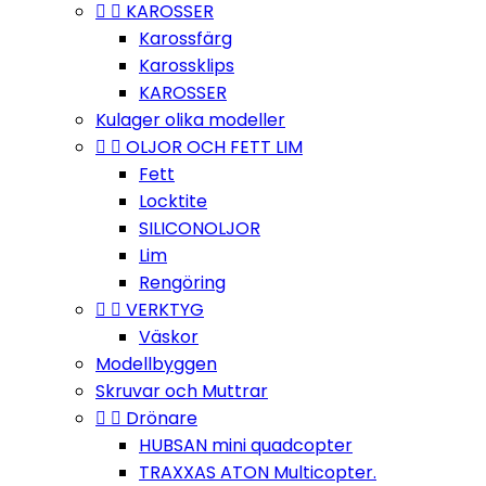


KAROSSER
Karossfärg
Karossklips
KAROSSER
Kulager olika modeller


OLJOR OCH FETT LIM
Fett
Locktite
SILICONOLJOR
Lim
Rengöring


VERKTYG
Väskor
Modellbyggen
Skruvar och Muttrar


Drönare
HUBSAN mini quadcopter
TRAXXAS ATON Multicopter.