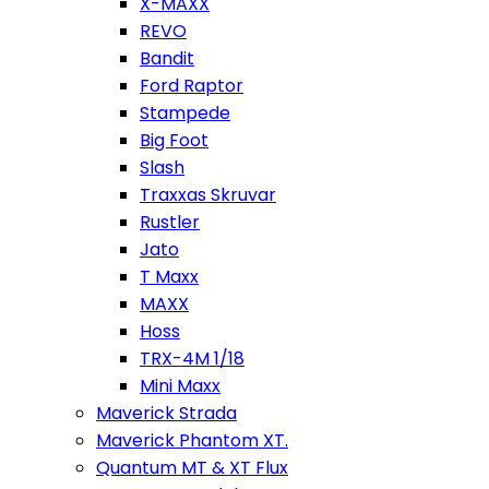
X-MAXX
REVO
Bandit
Ford Raptor
Stampede
Big Foot
Slash
Traxxas Skruvar
Rustler
Jato
T Maxx
MAXX
Hoss
TRX-4M 1/18
Mini Maxx
Maverick Strada
Maverick Phantom XT.
Quantum MT & XT Flux