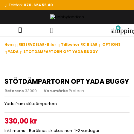
Telefon:
070-624 55 40
0


shoppin
Hem
RESERVDELAR-Bilar
Tillbehör RC BILAR
OPTIONS
YADA
STÖTDÄMPARTORN OPT YADA BUGGY
STÖTDÄMPARTORN OPT YADA BUGGY
Referens
33009
Varumärke
Protech
Yada fram stötdämpartorn.
330,00 kr
Inkl. moms
Beräknas skickas inom 1-2 vardagar