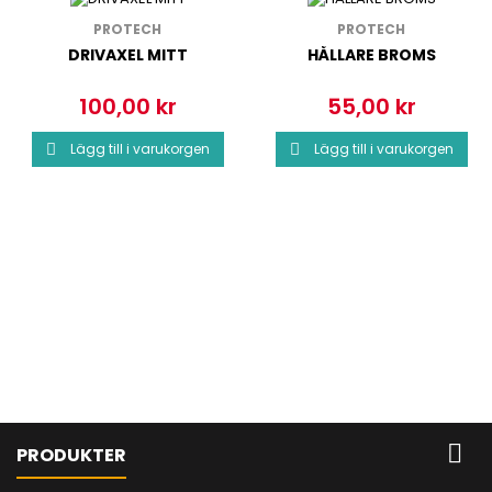
PROTECH
PROTECH
DRIVAXEL MITT
HÅLLARE BROMS
100,00 kr
55,00 kr
Pris
Pris
Lägg till i varukorgen
Lägg till i varukorgen



PRODUKTER