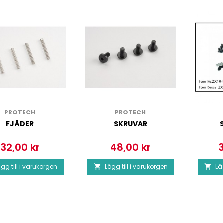
PROTECH
PROTECH
FJÄDER
SKRUVAR
32,00 kr
48,00 kr
3
Pris
Pris
P
gg till i varukorgen
Lägg till i varukorgen
Lä

