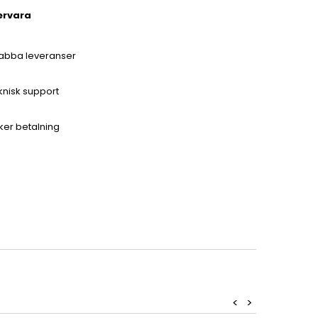
ervara
abba leveranser
knisk support
ker betalning
<
>