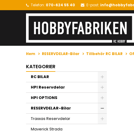
Telefon:
070-624 55 40
E-post:
info@hobbyfabr
Hem
RESERVDELAR-Bilar
Tillbehör RC BILAR
O
KATEGORIER
RC BILAR
HPI Reservdelar
HPI OPTIONS
RESERVDELAR-Bilar
Traxxas Reservdelar
Maverick Strada