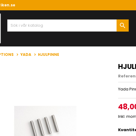
iken.se

PTIONS
YADA
HJULPINNE
HJUL
Referen
Yada Pinn
48,0
Inkl. mo
Kvantit