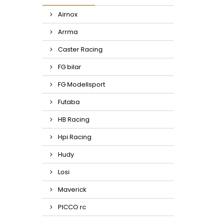
Airnox
Arrma
Caster Racing
FG bilar
FG Modellsport
Futaba
HB Racing
Hpi Racing
Hudy
Losi
Maverick
PICCO rc