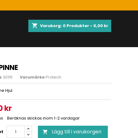
shopping_cart
Varukorg:
0
Produkter - 0,00 kr
PINNE
s
30115
Varumärke
Protech
e Hjul.
0 kr
ms
Beräknas skickas inom 1-2 vardagar
Lägg till i varukorgen
et
