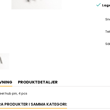

Lag
Sn
Te
Sä
VNING
PRODUKTDETALJER
el hub pin, 4 pcs
RA PRODUKTER I SAMMA KATEGORI: