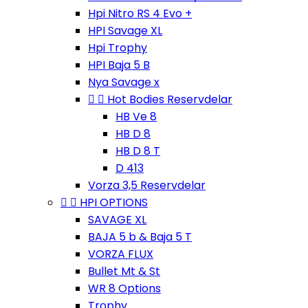
Hpi Nitro RS 4 Evo +
HPI Savage XL
Hpi Trophy
HPI Baja 5 B
Nya Savage x


Hot Bodies Reservdelar
HB Ve 8
HB D 8
HB D 8 T
D 413
Vorza 3,5 Reservdelar


HPI OPTIONS
SAVAGE XL
BAJA 5 b & Baja 5 T
VORZA FLUX
Bullet Mt & St
WR 8 Options
Trophy