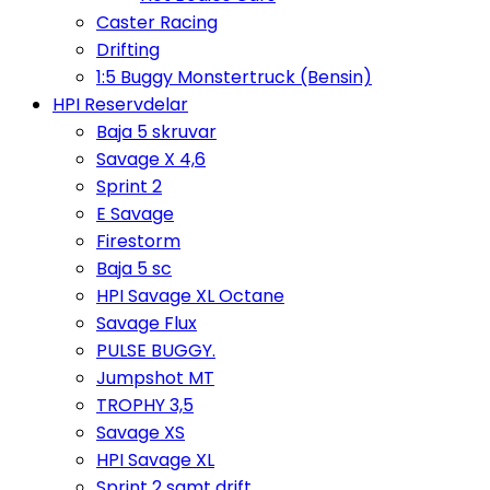
Caster Racing
Drifting
1:5 Buggy Monstertruck (Bensin)
HPI Reservdelar
Baja 5 skruvar
Savage X 4,6
Sprint 2
E Savage
Firestorm
Baja 5 sc
HPI Savage XL Octane
Savage Flux
PULSE BUGGY.
Jumpshot MT
TROPHY 3,5
Savage XS
HPI Savage XL
Sprint 2 samt drift