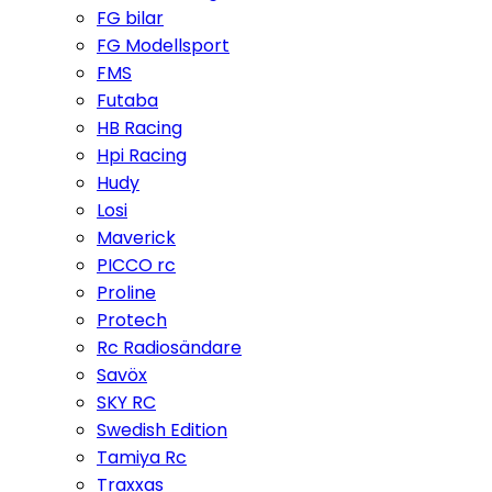
FG bilar
FG Modellsport
FMS
Futaba
HB Racing
Hpi Racing
Hudy
Losi
Maverick
PICCO rc
Proline
Protech
Rc Radiosändare
Savöx
SKY RC
Swedish Edition
Tamiya Rc
Traxxas