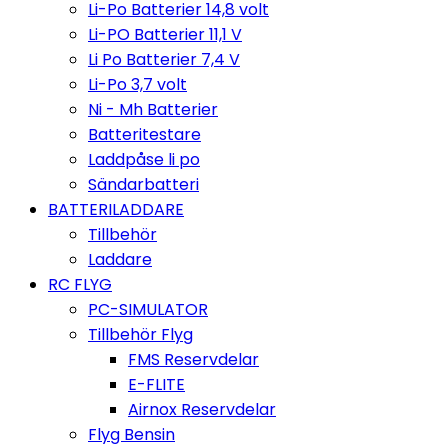
Li-Po Batterier 14,8 volt
Li-PO Batterier 11,1 V
Li Po Batterier 7,4 V
Li-Po 3,7 volt
Ni - Mh Batterier
Batteritestare
Laddpåse li po
Sändarbatteri
BATTERILADDARE
Tillbehör
Laddare
RC FLYG
PC-SIMULATOR
Tillbehör Flyg
FMS Reservdelar
E-FLITE
Airnox Reservdelar
Flyg Bensin