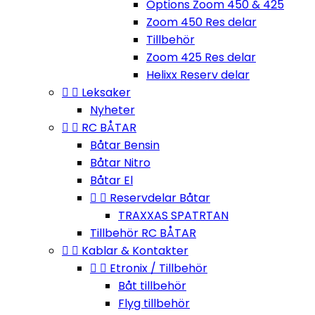
Options Zoom 450 & 425
Zoom 450 Res delar
Tillbehör
Zoom 425 Res delar
Helixx Reserv delar


Leksaker
Nyheter


RC BÅTAR
Båtar Bensin
Båtar Nitro
Båtar El


Reservdelar Båtar
TRAXXAS SPATRTAN
Tillbehör RC BÅTAR


Kablar & Kontakter


Etronix / Tillbehör
Båt tillbehör
Flyg tillbehör