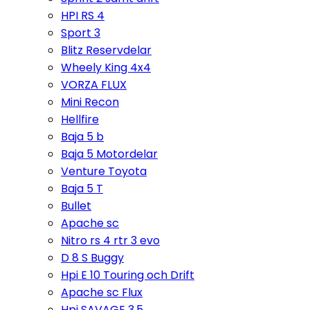
HPI RS 4
Sport 3
Blitz Reservdelar
Wheely King 4x4
VORZA FLUX
Mini Recon
Hellfire
Baja 5 b
Baja 5 Motordelar
Venture Toyota
Baja 5 T
Bullet
Apache sc
Nitro rs 4 rtr 3 evo
D 8 S Buggy
Hpi E 10 Touring och Drift
Apache sc Flux
Hpi SAVAGE 3,5