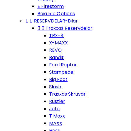
E Firestorm
Baja 5 b Options


RESERVDELAR-Bilar


Traxxas Reservdelar
TRX-4
X-MAXX
REVO
Bandit
Ford Raptor
Stampede
Big Foot
Slash
Traxxas Skruvar
Rustler
Jato
T Maxx
MAXX
Hoss