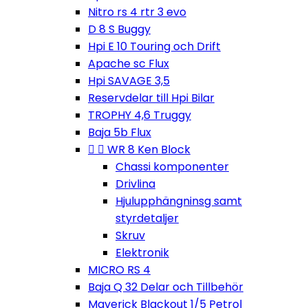
Nitro rs 4 rtr 3 evo
D 8 S Buggy
Hpi E 10 Touring och Drift
Apache sc Flux
Hpi SAVAGE 3,5
Reservdelar till Hpi Bilar
TROPHY 4,6 Truggy
Baja 5b Flux


WR 8 Ken Block
Chassi komponenter
Drivlina
Hjulupphängninsg samt
styrdetaljer
Skruv
Elektronik
MICRO RS 4
Baja Q 32 Delar och Tillbehör
Maverick Blackout 1/5 Petrol