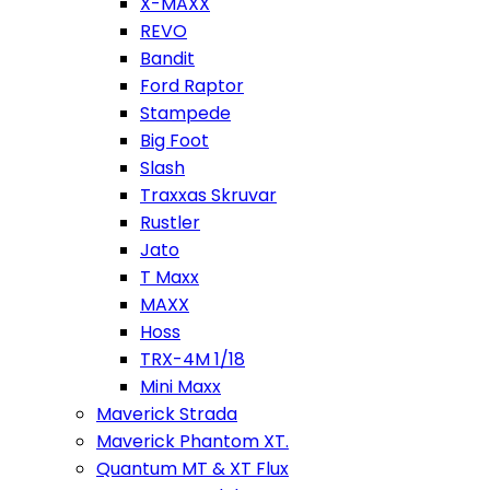
X-MAXX
REVO
Bandit
Ford Raptor
Stampede
Big Foot
Slash
Traxxas Skruvar
Rustler
Jato
T Maxx
MAXX
Hoss
TRX-4M 1/18
Mini Maxx
Maverick Strada
Maverick Phantom XT.
Quantum MT & XT Flux