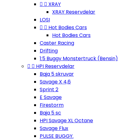


XRAY
XRAY Reservdelar
LOSI


Hot Bodies Cars
Hot Bodies Cars
Caster Racing
Drifting
1:5 Buggy Monstertruck (Bensin)


HPI Reservdelar
Baja 5 skruvar
Savage X 4,6
Sprint 2
E Savage
Firestorm
Baja 5 sc
HPI Savage XL Octane
Savage Flux
PULSE BUGGY.