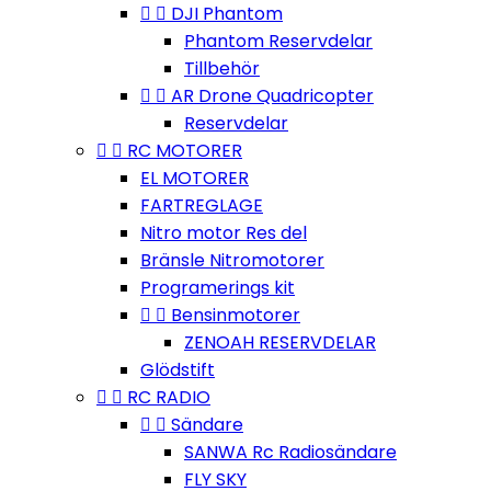


DJI Phantom
Phantom Reservdelar
Tillbehör


AR Drone Quadricopter
Reservdelar


RC MOTORER
EL MOTORER
FARTREGLAGE
Nitro motor Res del
Bränsle Nitromotorer
Programerings kit


Bensinmotorer
ZENOAH RESERVDELAR
Glödstift


RC RADIO


Sändare
SANWA Rc Radiosändare
FLY SKY