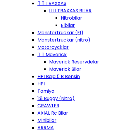


TRAXXAS


TRAXXAS BILAR
Nitrobilar
Elbilar
Monstertruckar (El)
Monstertruckar (nitro)
Motorcycklar


Maverick
Maverick Reservdelar
Maverick Bilar
HPI Baja 5 B Bensin
HPI
Tamiya
1:8 Buggy (Nitro)
CRAWLER
AXIAL Rc Bilar
Minibilar
ARRMA