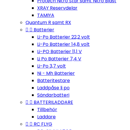
Protech Nitro Star samt Nitro Blast
XRAY Reservdelar
TAMIYA
Quantum R samt RX


Batterier
Li-Po Batterier 22,2 volt
Li-Po Batterier 14,8 volt
Li-PO Batterier 11,1 V
Li Po Batterier 7,4 V
Li-Po 3,7 volt
Ni - Mh Batterier
Batteritestare
Laddpåse li po
Sändarbatteri


BATTERILADDARE
Tillbehör
Laddare


RC FLYG