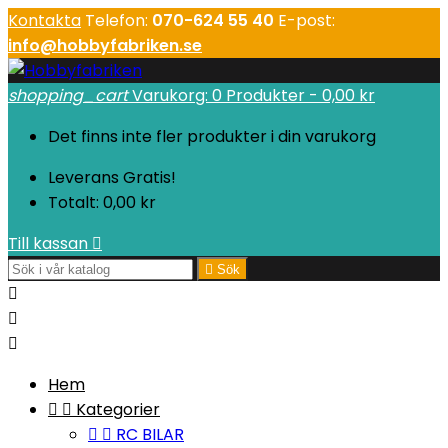
Kontakta
Telefon:
070-624 55 40
E-post:
info@hobbyfabriken.se
shopping_cart
Varukorg:
0
Produkter - 0,00 kr
Det finns inte fler produkter i din varukorg
Leverans
Gratis!
Totalt:
0,00 kr
Till kassan


Sök



Hem


Kategorier


RC BILAR