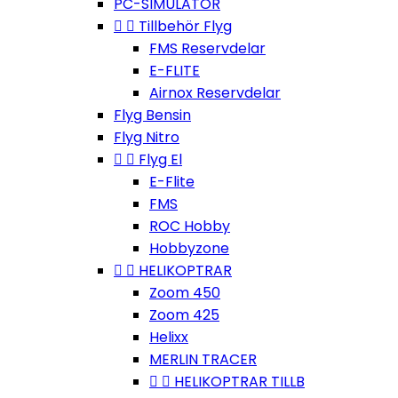
PC-SIMULATOR


Tillbehör Flyg
FMS Reservdelar
E-FLITE
Airnox Reservdelar
Flyg Bensin
Flyg Nitro


Flyg El
E-Flite
FMS
ROC Hobby
Hobbyzone


HELIKOPTRAR
Zoom 450
Zoom 425
Helixx
MERLIN TRACER


HELIKOPTRAR TILLB