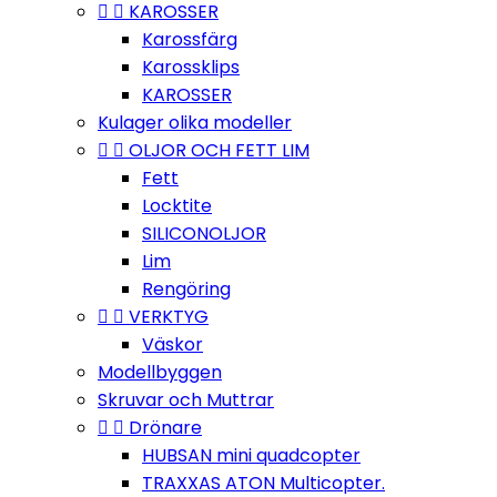


KAROSSER
Karossfärg
Karossklips
KAROSSER
Kulager olika modeller


OLJOR OCH FETT LIM
Fett
Locktite
SILICONOLJOR
Lim
Rengöring


VERKTYG
Väskor
Modellbyggen
Skruvar och Muttrar


Drönare
HUBSAN mini quadcopter
TRAXXAS ATON Multicopter.