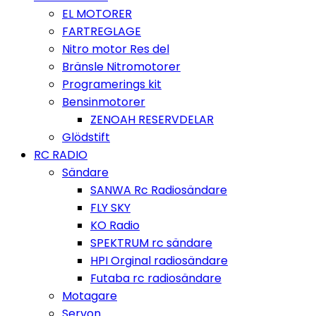
EL MOTORER
FARTREGLAGE
Nitro motor Res del
Bränsle Nitromotorer
Programerings kit
Bensinmotorer
ZENOAH RESERVDELAR
Glödstift
RC RADIO
Sändare
SANWA Rc Radiosändare
FLY SKY
KO Radio
SPEKTRUM rc sändare
HPI Orginal radiosändare
Futaba rc radiosändare
Motagare
Servon