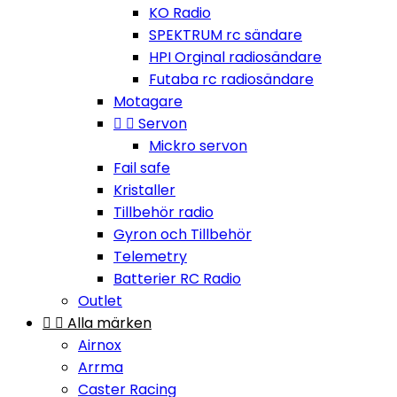
KO Radio
SPEKTRUM rc sändare
HPI Orginal radiosändare
Futaba rc radiosändare
Motagare


Servon
Mickro servon
Fail safe
Kristaller
Tillbehör radio
Gyron och Tillbehör
Telemetry
Batterier RC Radio
Outlet


Alla märken
Airnox
Arrma
Caster Racing