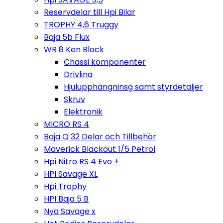
Reservdelar till Hpi Bilar
TROPHY 4,6 Truggy
Baja 5b Flux
WR 8 Ken Block
Chassi komponenter
Drivlina
Hjulupphängninsg samt styrdetaljer
Skruv
Elektronik
MICRO RS 4
Baja Q 32 Delar och Tillbehör
Maverick Blackout 1/5 Petrol
Hpi Nitro RS 4 Evo +
HPI Savage XL
Hpi Trophy
HPI Baja 5 B
Nya Savage x