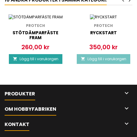
<
>
PROTECH
PROTECH
STÖTDÄMPARFÄSTE
RYCKSTART
FRAM
260,00 kr
350,00 kr
Pris
Pris
Lägg till i varukorgen
Lägg till i varukorgen



PRODUKTER

OM HOBBYFABRIKEN

KONTAKT