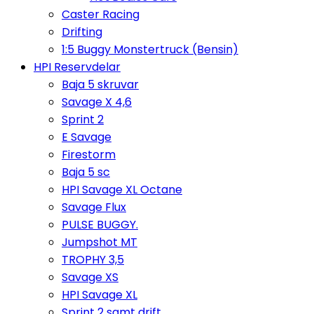
Caster Racing
Drifting
1:5 Buggy Monstertruck (Bensin)
HPI Reservdelar
Baja 5 skruvar
Savage X 4,6
Sprint 2
E Savage
Firestorm
Baja 5 sc
HPI Savage XL Octane
Savage Flux
PULSE BUGGY.
Jumpshot MT
TROPHY 3,5
Savage XS
HPI Savage XL
Sprint 2 samt drift