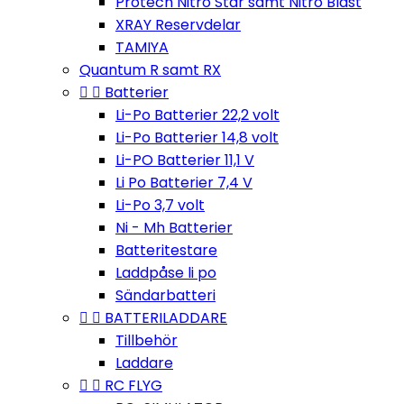
Protech Nitro Star samt Nitro Blast
XRAY Reservdelar
TAMIYA
Quantum R samt RX


Batterier
Li-Po Batterier 22,2 volt
Li-Po Batterier 14,8 volt
Li-PO Batterier 11,1 V
Li Po Batterier 7,4 V
Li-Po 3,7 volt
Ni - Mh Batterier
Batteritestare
Laddpåse li po
Sändarbatteri


BATTERILADDARE
Tillbehör
Laddare


RC FLYG