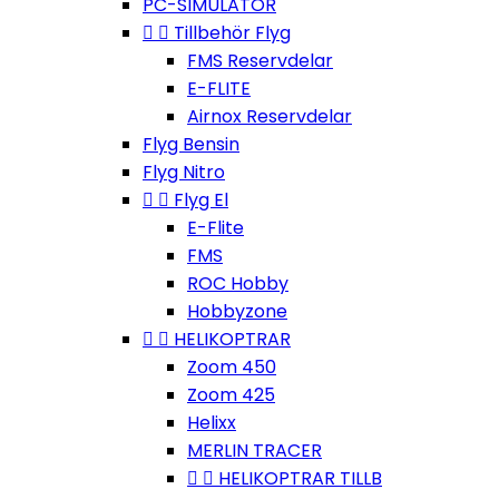
PC-SIMULATOR


Tillbehör Flyg
FMS Reservdelar
E-FLITE
Airnox Reservdelar
Flyg Bensin
Flyg Nitro


Flyg El
E-Flite
FMS
ROC Hobby
Hobbyzone


HELIKOPTRAR
Zoom 450
Zoom 425
Helixx
MERLIN TRACER


HELIKOPTRAR TILLB