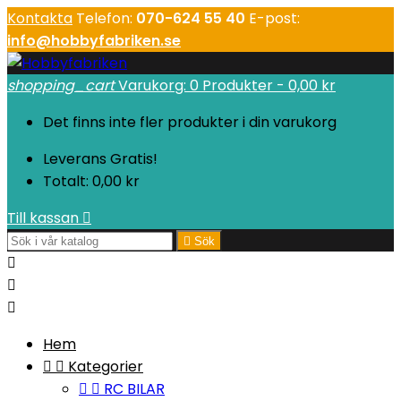
Kontakta
Telefon:
070-624 55 40
E-post:
info@hobbyfabriken.se
shopping_cart
Varukorg:
0
Produkter - 0,00 kr
Det finns inte fler produkter i din varukorg
Leverans
Gratis!
Totalt:
0,00 kr
Till kassan


Sök



Hem


Kategorier


RC BILAR