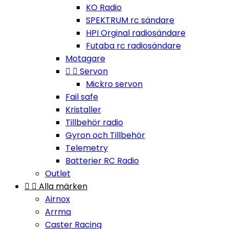
KO Radio
SPEKTRUM rc sändare
HPI Orginal radiosändare
Futaba rc radiosändare
Motagare


Servon
Mickro servon
Fail safe
Kristaller
Tillbehör radio
Gyron och Tillbehör
Telemetry
Batterier RC Radio
Outlet


Alla märken
Airnox
Arrma
Caster Racing