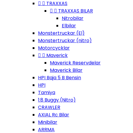


TRAXXAS


TRAXXAS BILAR
Nitrobilar
Elbilar
Monstertruckar (El)
Monstertruckar (nitro)
Motorcycklar


Maverick
Maverick Reservdelar
Maverick Bilar
HPI Baja 5 B Bensin
HPI
Tamiya
1:8 Buggy (Nitro)
CRAWLER
AXIAL Rc Bilar
Minibilar
ARRMA