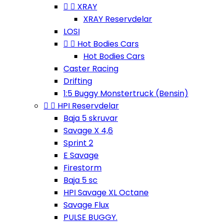


XRAY
XRAY Reservdelar
LOSI


Hot Bodies Cars
Hot Bodies Cars
Caster Racing
Drifting
1:5 Buggy Monstertruck (Bensin)


HPI Reservdelar
Baja 5 skruvar
Savage X 4,6
Sprint 2
E Savage
Firestorm
Baja 5 sc
HPI Savage XL Octane
Savage Flux
PULSE BUGGY.