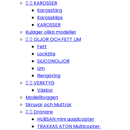


KAROSSER
Karossfärg
Karossklips
KAROSSER
Kulager olika modeller


OLJOR OCH FETT LIM
Fett
Locktite
SILICONOLJOR
Lim
Rengöring


VERKTYG
Väskor
Modellbyggen
Skruvar och Muttrar


Drönare
HUBSAN mini quadcopter
TRAXXAS ATON Multicopter.