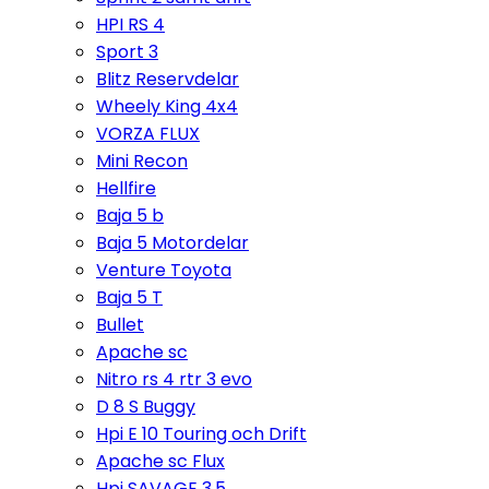
HPI RS 4
Sport 3
Blitz Reservdelar
Wheely King 4x4
VORZA FLUX
Mini Recon
Hellfire
Baja 5 b
Baja 5 Motordelar
Venture Toyota
Baja 5 T
Bullet
Apache sc
Nitro rs 4 rtr 3 evo
D 8 S Buggy
Hpi E 10 Touring och Drift
Apache sc Flux
Hpi SAVAGE 3,5