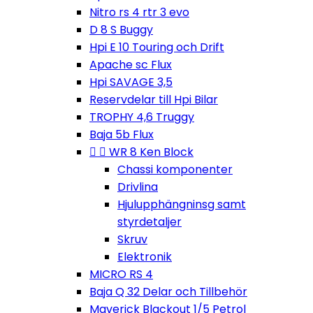
Nitro rs 4 rtr 3 evo
D 8 S Buggy
Hpi E 10 Touring och Drift
Apache sc Flux
Hpi SAVAGE 3,5
Reservdelar till Hpi Bilar
TROPHY 4,6 Truggy
Baja 5b Flux


WR 8 Ken Block
Chassi komponenter
Drivlina
Hjulupphängninsg samt
styrdetaljer
Skruv
Elektronik
MICRO RS 4
Baja Q 32 Delar och Tillbehör
Maverick Blackout 1/5 Petrol