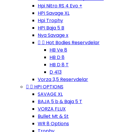
Hpi Nitro RS 4 Evo +
HPI Savage XL
Hpi Trophy
HPI Baja 5 B
Nya Savage x


Hot Bodies Reservdelar
HB Ve 8
HB D 8
HB D 8 T
D 413
Vorza 3,5 Reservdelar


HPI OPTIONS
SAVAGE XL
BAJA 5 b & Baja 5 T
VORZA FLUX
Bullet Mt & St
WR 8 Options
Trophy