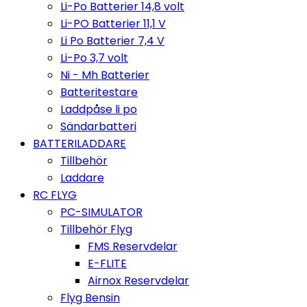
Li-Po Batterier 14,8 volt
Li-PO Batterier 11,1 V
Li Po Batterier 7,4 V
Li-Po 3,7 volt
Ni - Mh Batterier
Batteritestare
Laddpåse li po
Sändarbatteri
BATTERILADDARE
Tillbehör
Laddare
RC FLYG
PC-SIMULATOR
Tillbehör Flyg
FMS Reservdelar
E-FLITE
Airnox Reservdelar
Flyg Bensin