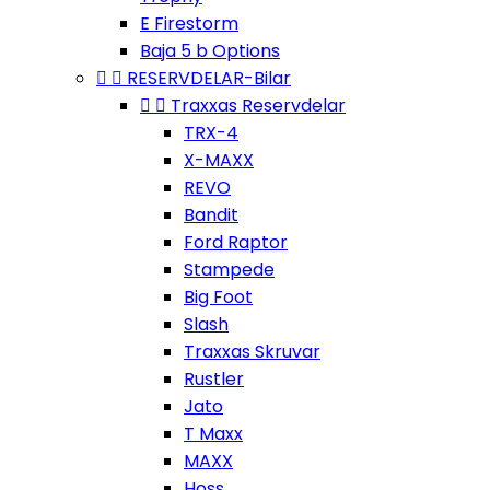
E Firestorm
Baja 5 b Options


RESERVDELAR-Bilar


Traxxas Reservdelar
TRX-4
X-MAXX
REVO
Bandit
Ford Raptor
Stampede
Big Foot
Slash
Traxxas Skruvar
Rustler
Jato
T Maxx
MAXX
Hoss