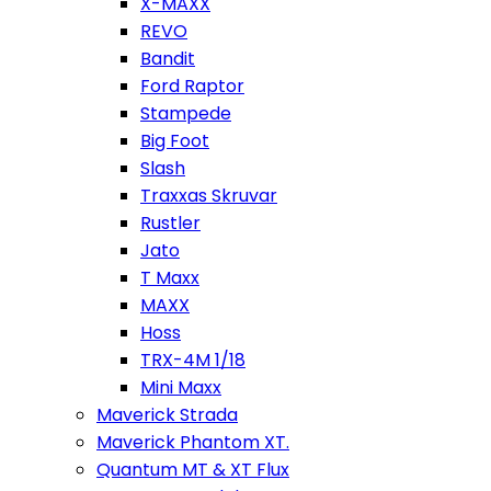
X-MAXX
REVO
Bandit
Ford Raptor
Stampede
Big Foot
Slash
Traxxas Skruvar
Rustler
Jato
T Maxx
MAXX
Hoss
TRX-4M 1/18
Mini Maxx
Maverick Strada
Maverick Phantom XT.
Quantum MT & XT Flux