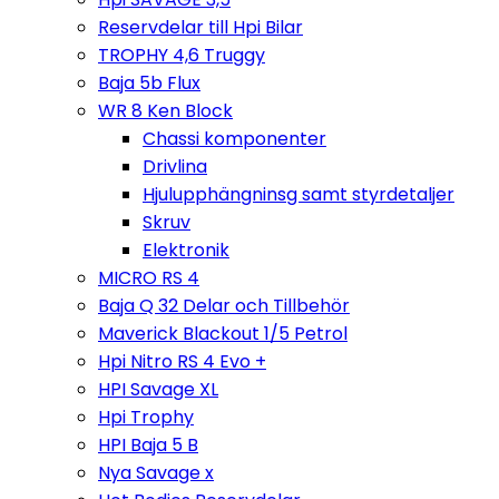
Reservdelar till Hpi Bilar
TROPHY 4,6 Truggy
Baja 5b Flux
WR 8 Ken Block
Chassi komponenter
Drivlina
Hjulupphängninsg samt styrdetaljer
Skruv
Elektronik
MICRO RS 4
Baja Q 32 Delar och Tillbehör
Maverick Blackout 1/5 Petrol
Hpi Nitro RS 4 Evo +
HPI Savage XL
Hpi Trophy
HPI Baja 5 B
Nya Savage x