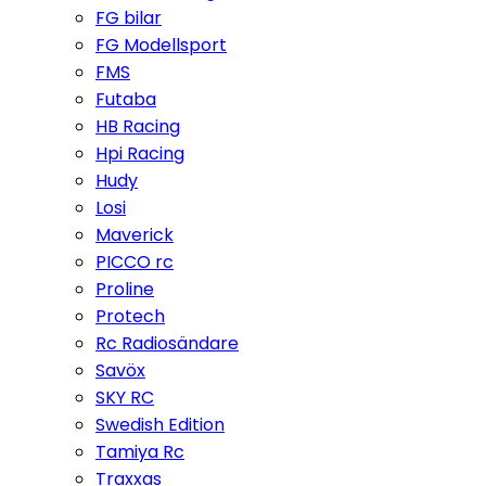
FG bilar
FG Modellsport
FMS
Futaba
HB Racing
Hpi Racing
Hudy
Losi
Maverick
PICCO rc
Proline
Protech
Rc Radiosändare
Savöx
SKY RC
Swedish Edition
Tamiya Rc
Traxxas