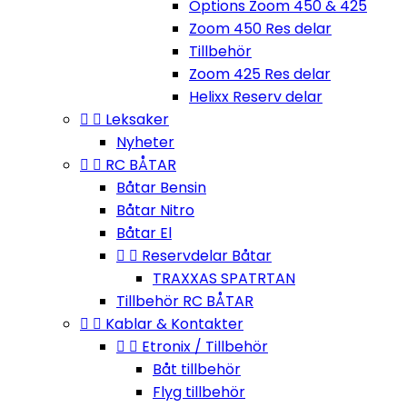
Options Zoom 450 & 425
Zoom 450 Res delar
Tillbehör
Zoom 425 Res delar
Helixx Reserv delar


Leksaker
Nyheter


RC BÅTAR
Båtar Bensin
Båtar Nitro
Båtar El


Reservdelar Båtar
TRAXXAS SPATRTAN
Tillbehör RC BÅTAR


Kablar & Kontakter


Etronix / Tillbehör
Båt tillbehör
Flyg tillbehör