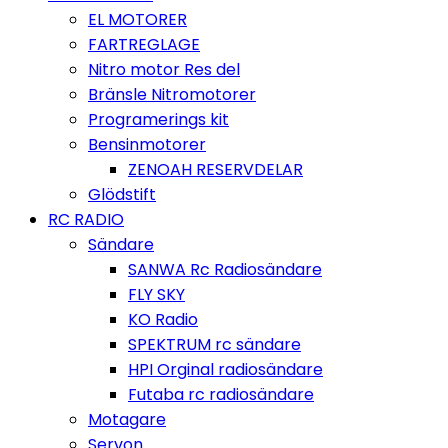
EL MOTORER
FARTREGLAGE
Nitro motor Res del
Bränsle Nitromotorer
Programerings kit
Bensinmotorer
ZENOAH RESERVDELAR
Glödstift
RC RADIO
Sändare
SANWA Rc Radiosändare
FLY SKY
KO Radio
SPEKTRUM rc sändare
HPI Orginal radiosändare
Futaba rc radiosändare
Motagare
Servon