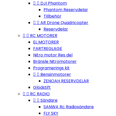


DJI Phantom
Phantom Reservdelar
Tillbehör


AR Drone Quadricopter
Reservdelar


RC MOTORER
EL MOTORER
FARTREGLAGE
Nitro motor Res del
Bränsle Nitromotorer
Programerings kit


Bensinmotorer
ZENOAH RESERVDELAR
Glödstift


RC RADIO


Sändare
SANWA Rc Radiosändare
FLY SKY