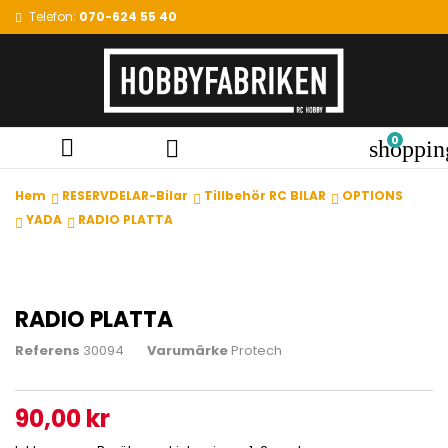
Telefon:
070-624 55 40
0


shoppin
Hem
RESERVDELAR-Bilar
Tillbehör RC BILAR
OPTIONS
YADA
RADIO PLATTA
RADIO PLATTA
Referens
30094
Varumärke
Protech
90,00 kr