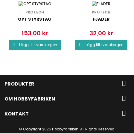
PROTECH
PROTECH
OPT STYRSTAG
FJÄDER
153,00 kr
32,00 kr
Pris
Pris
Lägg till i varukorgen
Lägg till i varukorgen



PRODUKTER

OM HOBBYFABRIKEN

KONTAKT
© Copyright 2026 Hobbyfabriken. All Rights Reserved.