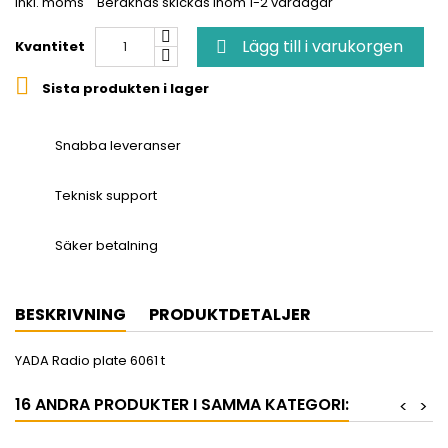
Inkl. moms
Beräknas skickas inom 1-2 vardagar
Lägg till i varukorgen
Kvantitet


Sista produkten i lager
Snabba leveranser
Teknisk support
Säker betalning
BESKRIVNING
PRODUKTDETALJER
YADA Radio plate 6061 t
16 ANDRA PRODUKTER I SAMMA KATEGORI:
<
>