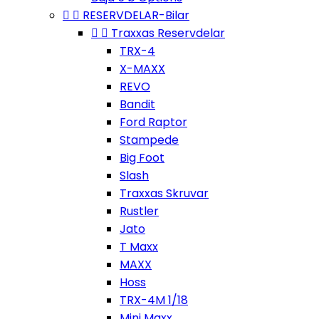


RESERVDELAR-Bilar


Traxxas Reservdelar
TRX-4
X-MAXX
REVO
Bandit
Ford Raptor
Stampede
Big Foot
Slash
Traxxas Skruvar
Rustler
Jato
T Maxx
MAXX
Hoss
TRX-4M 1/18
Mini Maxx