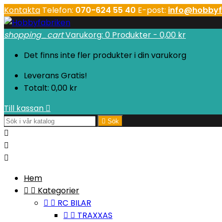
Kontakta
Telefon:
070-624 55 40
E-post:
info@hobbyf
shopping_cart
Varukorg:
0
Produkter - 0,00 kr
Det finns inte fler produkter i din varukorg
Leverans
Gratis!
Totalt:
0,00 kr
Till kassan


Sök



Hem


Kategorier


RC BILAR


TRAXXAS