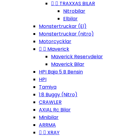


TRAXXAS BILAR
Nitrobilar
Elbilar
Monstertruckar (El)
Monstertruckar (nitro)
Motorcycklar


Maverick
Maverick Reservdelar
Maverick Bilar
HPI Baja 5 B Bensin
HPI
Tamiya
1:8 Buggy (Nitro)
CRAWLER
AXIAL Rc Bilar
Minibilar
ARRMA


XRAY