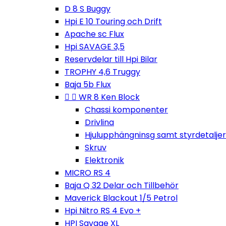
D 8 S Buggy
Hpi E 10 Touring och Drift
Apache sc Flux
Hpi SAVAGE 3,5
Reservdelar till Hpi Bilar
TROPHY 4,6 Truggy
Baja 5b Flux


WR 8 Ken Block
Chassi komponenter
Drivlina
Hjulupphängninsg samt styrdetaljer
Skruv
Elektronik
MICRO RS 4
Baja Q 32 Delar och Tillbehör
Maverick Blackout 1/5 Petrol
Hpi Nitro RS 4 Evo +
HPI Savage XL