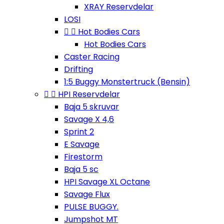
XRAY Reservdelar
LOSI


Hot Bodies Cars
Hot Bodies Cars
Caster Racing
Drifting
1:5 Buggy Monstertruck (Bensin)


HPI Reservdelar
Baja 5 skruvar
Savage X 4,6
Sprint 2
E Savage
Firestorm
Baja 5 sc
HPI Savage XL Octane
Savage Flux
PULSE BUGGY.
Jumpshot MT