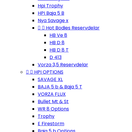
Hpi Trophy
HPI Baja 5 B
Nya Savage x


Hot Bodies Reservdelar
HB Ve 8
HB D 8
HB D 8 T
D 413
Vorza 3,5 Reservdelar


HPI OPTIONS
SAVAGE XL
BAJA 5 b & Baja 5 T
VORZA FLUX
Bullet Mt & St
WR 8 Options
Trophy
E Firestorm
Baja 5 b Options