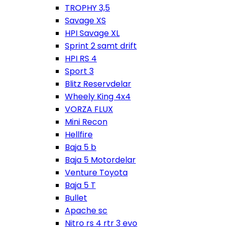
TROPHY 3,5
Savage XS
HPI Savage XL
Sprint 2 samt drift
HPI RS 4
Sport 3
Blitz Reservdelar
Wheely King 4x4
VORZA FLUX
Mini Recon
Hellfire
Baja 5 b
Baja 5 Motordelar
Venture Toyota
Baja 5 T
Bullet
Apache sc
Nitro rs 4 rtr 3 evo