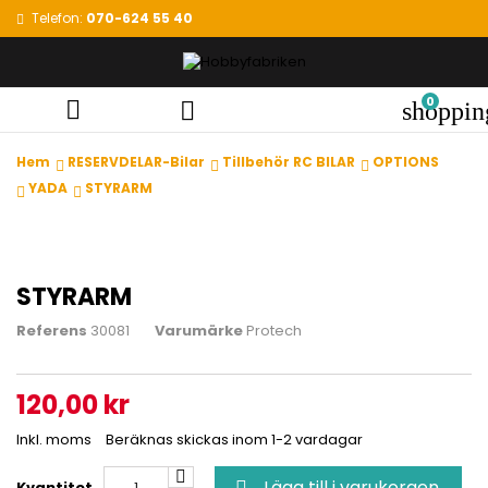
Telefon:
070-624 55 40
0


shoppin
Hem
RESERVDELAR-Bilar
Tillbehör RC BILAR
OPTIONS
YADA
STYRARM
STYRARM
Referens
30081
Varumärke
Protech
120,00 kr
Inkl. moms
Beräknas skickas inom 1-2 vardagar
Lägg till i varukorgen
Kvantitet