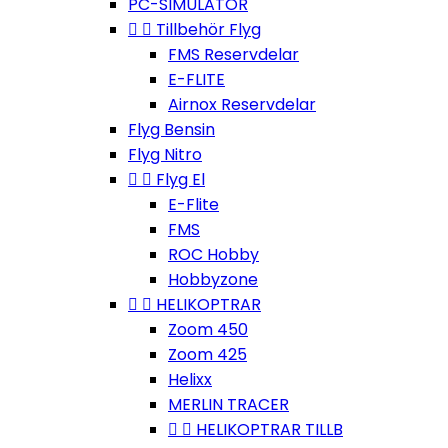
PC-SIMULATOR


Tillbehör Flyg
FMS Reservdelar
E-FLITE
Airnox Reservdelar
Flyg Bensin
Flyg Nitro


Flyg El
E-Flite
FMS
ROC Hobby
Hobbyzone


HELIKOPTRAR
Zoom 450
Zoom 425
Helixx
MERLIN TRACER


HELIKOPTRAR TILLB