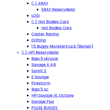


XRAY
XRAY Reservdelar
LOSI


Hot Bodies Cars
Hot Bodies Cars
Caster Racing
Drifting
1:5 Buggy Monstertruck (Bensin)


HPI Reservdelar
Baja 5 skruvar
Savage X 4,6
Sprint 2
E Savage
Firestorm
Baja 5 sc
HPI Savage XL Octane
Savage Flux
PULSE BUGGY.