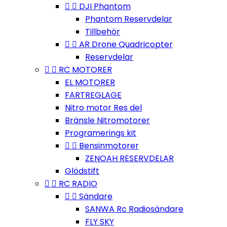


DJI Phantom
Phantom Reservdelar
Tillbehör


AR Drone Quadricopter
Reservdelar


RC MOTORER
EL MOTORER
FARTREGLAGE
Nitro motor Res del
Bränsle Nitromotorer
Programerings kit


Bensinmotorer
ZENOAH RESERVDELAR
Glödstift


RC RADIO


Sändare
SANWA Rc Radiosändare
FLY SKY