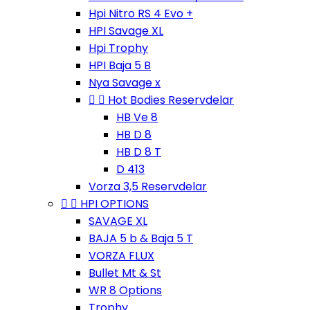
Hpi Nitro RS 4 Evo +
HPI Savage XL
Hpi Trophy
HPI Baja 5 B
Nya Savage x


Hot Bodies Reservdelar
HB Ve 8
HB D 8
HB D 8 T
D 413
Vorza 3,5 Reservdelar


HPI OPTIONS
SAVAGE XL
BAJA 5 b & Baja 5 T
VORZA FLUX
Bullet Mt & St
WR 8 Options
Trophy