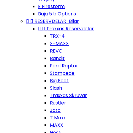
E Firestorm
Baja 5 b Options


RESERVDELAR-Bilar


Traxxas Reservdelar
TRX-4
X-MAXX
REVO
Bandit
Ford Raptor
Stampede
Big Foot
Slash
Traxxas Skruvar
Rustler
Jato
T Maxx
MAXX
Hoss