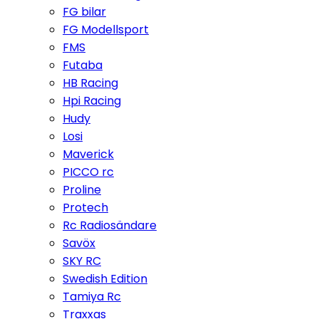
FG bilar
FG Modellsport
FMS
Futaba
HB Racing
Hpi Racing
Hudy
Losi
Maverick
PICCO rc
Proline
Protech
Rc Radiosändare
Savöx
SKY RC
Swedish Edition
Tamiya Rc
Traxxas