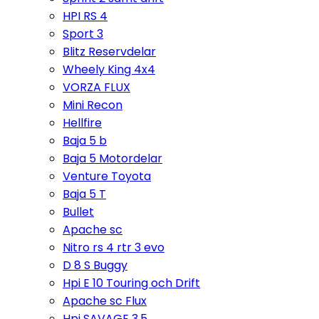
HPI RS 4
Sport 3
Blitz Reservdelar
Wheely King 4x4
VORZA FLUX
Mini Recon
Hellfire
Baja 5 b
Baja 5 Motordelar
Venture Toyota
Baja 5 T
Bullet
Apache sc
Nitro rs 4 rtr 3 evo
D 8 S Buggy
Hpi E 10 Touring och Drift
Apache sc Flux
Hpi SAVAGE 3,5