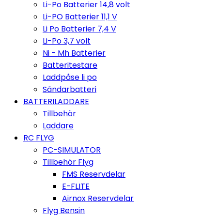
Li-Po Batterier 14,8 volt
Li-PO Batterier 11,1 V
Li Po Batterier 7,4 V
Li-Po 3,7 volt
Ni - Mh Batterier
Batteritestare
Laddpåse li po
Sändarbatteri
BATTERILADDARE
Tillbehör
Laddare
RC FLYG
PC-SIMULATOR
Tillbehör Flyg
FMS Reservdelar
E-FLITE
Airnox Reservdelar
Flyg Bensin