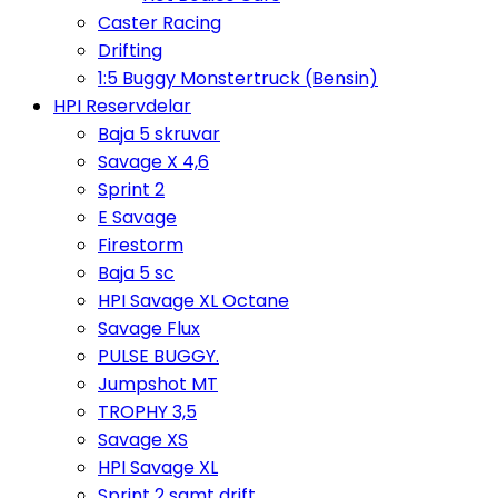
Caster Racing
Drifting
1:5 Buggy Monstertruck (Bensin)
HPI Reservdelar
Baja 5 skruvar
Savage X 4,6
Sprint 2
E Savage
Firestorm
Baja 5 sc
HPI Savage XL Octane
Savage Flux
PULSE BUGGY.
Jumpshot MT
TROPHY 3,5
Savage XS
HPI Savage XL
Sprint 2 samt drift