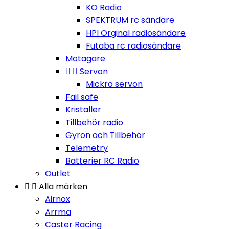
KO Radio
SPEKTRUM rc sändare
HPI Orginal radiosändare
Futaba rc radiosändare
Motagare


Servon
Mickro servon
Fail safe
Kristaller
Tillbehör radio
Gyron och Tillbehör
Telemetry
Batterier RC Radio
Outlet


Alla märken
Airnox
Arrma
Caster Racing