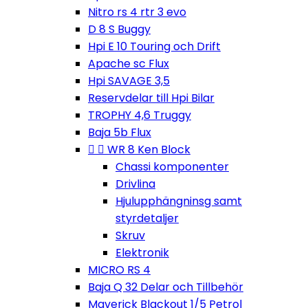
Nitro rs 4 rtr 3 evo
D 8 S Buggy
Hpi E 10 Touring och Drift
Apache sc Flux
Hpi SAVAGE 3,5
Reservdelar till Hpi Bilar
TROPHY 4,6 Truggy
Baja 5b Flux


WR 8 Ken Block
Chassi komponenter
Drivlina
Hjulupphängninsg samt
styrdetaljer
Skruv
Elektronik
MICRO RS 4
Baja Q 32 Delar och Tillbehör
Maverick Blackout 1/5 Petrol