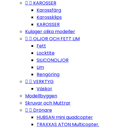


KAROSSER
Karossfärg
Karossklips
KAROSSER
Kulager olika modeller


OLJOR OCH FETT LIM
Fett
Locktite
SILICONOLJOR
Lim
Rengöring


VERKTYG
Väskor
Modellbyggen
Skruvar och Muttrar


Drönare
HUBSAN mini quadcopter
TRAXXAS ATON Multicopter.