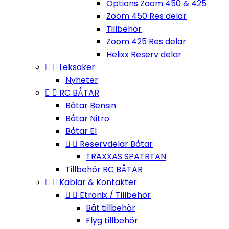
Options Zoom 450 & 425
Zoom 450 Res delar
Tillbehör
Zoom 425 Res delar
Helixx Reserv delar


Leksaker
Nyheter


RC BÅTAR
Båtar Bensin
Båtar Nitro
Båtar El


Reservdelar Båtar
TRAXXAS SPATRTAN
Tillbehör RC BÅTAR


Kablar & Kontakter


Etronix / Tillbehör
Båt tillbehör
Flyg tillbehör