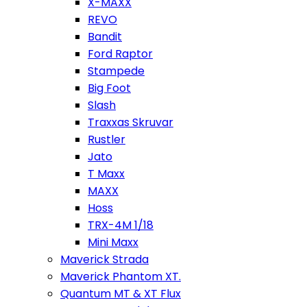
X-MAXX
REVO
Bandit
Ford Raptor
Stampede
Big Foot
Slash
Traxxas Skruvar
Rustler
Jato
T Maxx
MAXX
Hoss
TRX-4M 1/18
Mini Maxx
Maverick Strada
Maverick Phantom XT.
Quantum MT & XT Flux