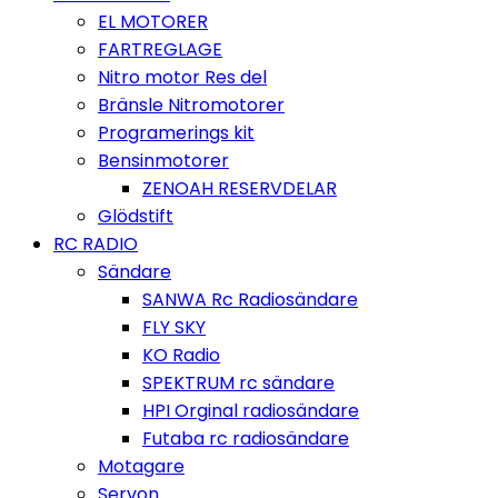
EL MOTORER
FARTREGLAGE
Nitro motor Res del
Bränsle Nitromotorer
Programerings kit
Bensinmotorer
ZENOAH RESERVDELAR
Glödstift
RC RADIO
Sändare
SANWA Rc Radiosändare
FLY SKY
KO Radio
SPEKTRUM rc sändare
HPI Orginal radiosändare
Futaba rc radiosändare
Motagare
Servon