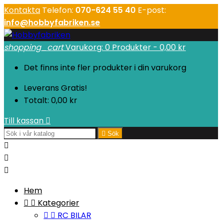
Kontakta
Telefon:
070-624 55 40
E-post:
info@hobbyfabriken.se
shopping_cart
Varukorg:
0
Produkter - 0,00 kr
Det finns inte fler produkter i din varukorg
Leverans
Gratis!
Totalt:
0,00 kr
Till kassan


Sök



Hem


Kategorier


RC BILAR