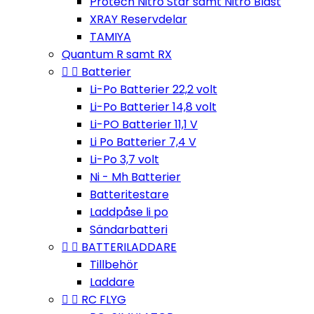
Protech Nitro Star samt Nitro Blast
XRAY Reservdelar
TAMIYA
Quantum R samt RX


Batterier
Li-Po Batterier 22,2 volt
Li-Po Batterier 14,8 volt
Li-PO Batterier 11,1 V
Li Po Batterier 7,4 V
Li-Po 3,7 volt
Ni - Mh Batterier
Batteritestare
Laddpåse li po
Sändarbatteri


BATTERILADDARE
Tillbehör
Laddare


RC FLYG