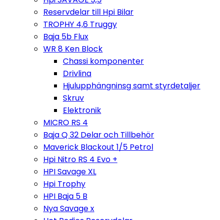
Reservdelar till Hpi Bilar
TROPHY 4,6 Truggy
Baja 5b Flux
WR 8 Ken Block
Chassi komponenter
Drivlina
Hjulupphängninsg samt styrdetaljer
Skruv
Elektronik
MICRO RS 4
Baja Q 32 Delar och Tillbehör
Maverick Blackout 1/5 Petrol
Hpi Nitro RS 4 Evo +
HPI Savage XL
Hpi Trophy
HPI Baja 5 B
Nya Savage x