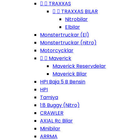


TRAXXAS


TRAXXAS BILAR
Nitrobilar
Elbilar
Monstertruckar (El)
Monstertruckar (nitro)
Motorcycklar


Maverick
Maverick Reservdelar
Maverick Bilar
HPI Baja 5 B Bensin
HPI
Tamiya
1:8 Buggy (Nitro)
CRAWLER
AXIAL Rc Bilar
Minibilar
ARRMA