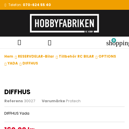
Telefon:
070-624 55 40
0


shoppin
Hem
RESERVDELAR-Bilar
Tillbehör RC BILAR
OPTIONS
YADA
DIFFHUS
DIFFHUS
Referens
30027
Varumärke
Protech
DIFFHUS Yada