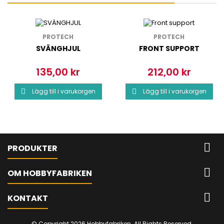
PROTECH
PROTECH
SVÄNGHJUL
FRONT SUPPORT
135,00 kr
212,00 kr
Pris
Pris
Lägg till i varukorgen
Lägg till i varukorgen



PRODUKTER

OM HOBBYFABRIKEN

KONTAKT
© Copyright 2026 Hobbyfabriken. All Rights Reserved.